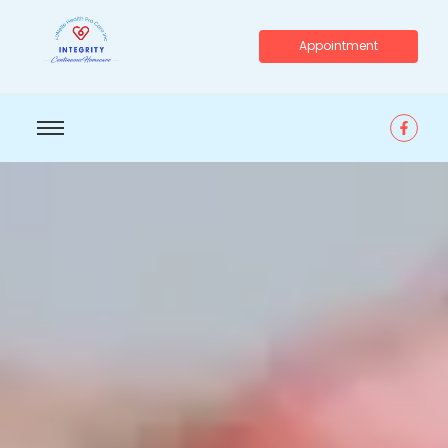
Appointment