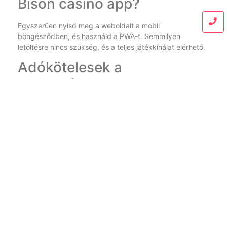
Bison casino app?
Egyszerűen nyisd meg a weboldalt a mobil
böngésződben, és használd a PWA-t. Semmilyen
letöltésre nincs szükség, és a teljes játékkínálat elérhető.
Adókötelesek a
nyeremények a Bison
kaszinóban?
Mivel a kaszinó Curaçao-i licenc alatt működik, a
nyeremények után a saját országod adószabályai szerint
kell adóznod. Javasoljuk, hogy konzultálj
adótanácsadóval.
Mi a teendő, ha elfelejtem a
jelszavamat?
A bejelentkezési oldalon kattints az „Elfelejtett jelszó”
linkre, és kövesd az utasításokat. Az új jelszó