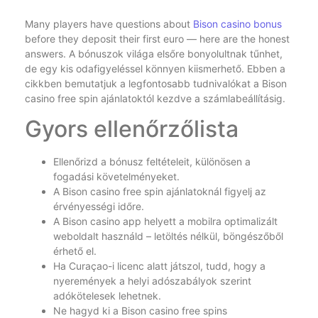
Many players have questions about
Bison casino bonus
before they deposit their first euro — here are the honest
answers. A bónuszok világa elsőre bonyolultnak tűnhet,
de egy kis odafigyeléssel könnyen kiismerhető. Ebben a
cikkben bemutatjuk a legfontosabb tudnivalókat a Bison
casino free spin ajánlatoktól kezdve a számlabeállításig.
Gyors ellenőrzőlista
Ellenőrizd a bónusz feltételeit, különösen a
fogadási követelményeket.
A Bison casino free spin ajánlatoknál figyelj az
érvényességi időre.
A Bison casino app helyett a mobilra optimalizált
weboldalt használd – letöltés nélkül, böngészőből
érhető el.
Ha Curaçao-i licenc alatt játszol, tudd, hogy a
nyeremények a helyi adószabályok szerint
adókötelesek lehetnek.
Ne hagyd ki a Bison casino free spins