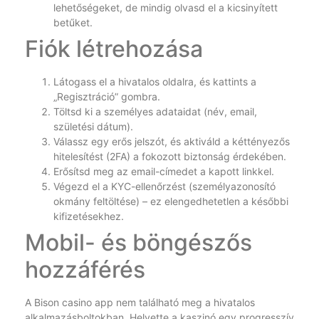
lehetőségeket, de mindig olvasd el a kicsinyített
betűket.
Fiók létrehozása
Látogass el a hivatalos oldalra, és kattints a
„Regisztráció” gombra.
Töltsd ki a személyes adataidat (név, email,
születési dátum).
Válassz egy erős jelszót, és aktiváld a kéttényezős
hitelesítést (2FA) a fokozott biztonság érdekében.
Erősítsd meg az email-címedet a kapott linkkel.
Végezd el a KYC-ellenőrzést (személyazonosító
okmány feltöltése) – ez elengedhetetlen a későbbi
kifizetésekhez.
Mobil- és böngészős
hozzáférés
A Bison casino app nem található meg a hivatalos
alkalmazásboltokban. Helyette a kaszinó egy progresszív