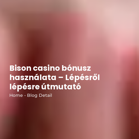
Bison casino bónusz
használata – Lépésről
lépésre útmutató
Home - Blog Detail