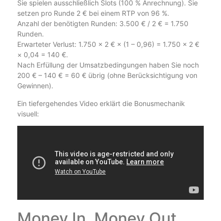
Sie spielen ausschließlich Slots (100 % Anrechnung). Sie
setzen pro Runde 2 € bei einem RTP von 96 %.
Anzahl der benötigten Runden: 3.500 € / 2 € = 1.750
Runden.
Erwarteter Verlust: 1.750 × 2 € × (1 – 0,96) = 1.750 × 2 €
× 0,04 = 140 €.
Nach Erfüllung der Umsatzbedingungen haben Sie noch
200 € – 140 € = 60 € übrig (ohne Berücksichtigung von
Gewinnen).
Ein tiefergehendes Video erklärt die Bonusmechanik
visuell:
Money In, Money Out