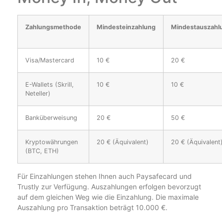
Zahlungsmethode
Mindesteinzahlung
Mindestauszahl
Visa/Mastercard
10 €
20 €
E-Wallets (Skrill,
10 €
10 €
Neteller)
Banküberweisung
20 €
50 €
Kryptowährungen
20 € (Äquivalent)
20 € (Äquivalent
(BTC, ETH)
Für Einzahlungen stehen Ihnen auch Paysafecard und
Trustly zur Verfügung. Auszahlungen erfolgen bevorzugt
auf dem gleichen Weg wie die Einzahlung. Die maximale
Auszahlung pro Transaktion beträgt 10.000 €.