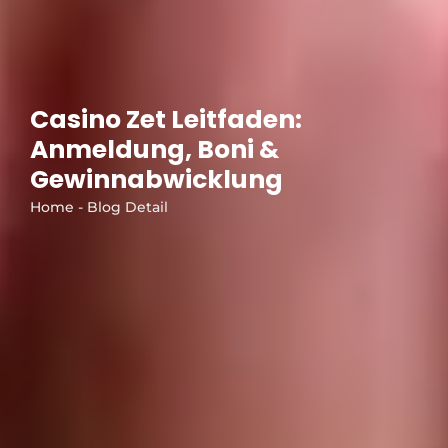
Casino Zet Leitfaden:
Anmeldung, Boni &
Gewinnabwicklung
Home - Blog Detail