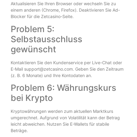
Aktualisieren Sie Ihren Browser oder wechseln Sie zu
einem anderen (Chrome, Firefox). Deaktivieren Sie Ad-
Blocker für die Zetcasino-Seite.
Problem 5:
Selbstausschluss
gewünscht
Kontaktieren Sie den Kundenservice per Live-Chat oder
E-Mail support@zetcasino.com. Geben Sie den Zeitraum
(z. B. 6 Monate) und Ihre Kontodaten an.
Problem 6: Währungskurs
bei Krypto
Kryptowährungen werden zum aktuellen Marktkurs
umgerechnet. Aufgrund von Volatilität kann der Betrag
leicht abweichen. Nutzen Sie E-Wallets für stabile
Beträge.