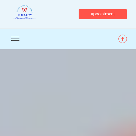
Appointment