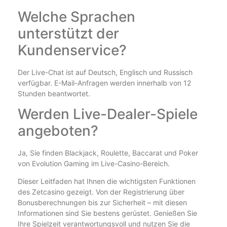
Welche Sprachen
unterstützt der
Kundenservice?
Der Live-Chat ist auf Deutsch, Englisch und Russisch
verfügbar. E-Mail-Anfragen werden innerhalb von 12
Stunden beantwortet.
Werden Live-Dealer-Spiele
angeboten?
Ja, Sie finden Blackjack, Roulette, Baccarat und Poker
von Evolution Gaming im Live-Casino-Bereich.
Dieser Leitfaden hat Ihnen die wichtigsten Funktionen
des Zetcasino gezeigt. Von der Registrierung über
Bonusberechnungen bis zur Sicherheit – mit diesen
Informationen sind Sie bestens gerüstet. Genießen Sie
Ihre Spielzeit verantwortungsvoll und nutzen Sie die