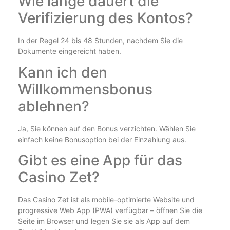
Wie lange dauert die
Verifizierung des Kontos?
In der Regel 24 bis 48 Stunden, nachdem Sie die
Dokumente eingereicht haben.
Kann ich den
Willkommensbonus
ablehnen?
Ja, Sie können auf den Bonus verzichten. Wählen Sie
einfach keine Bonusoption bei der Einzahlung aus.
Gibt es eine App für das
Casino Zet?
Das Casino Zet ist als mobile-optimierte Website und
progressive Web App (PWA) verfügbar – öffnen Sie die
Seite im Browser und legen Sie sie als App auf dem