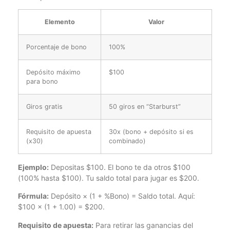
Elemento
Valor
Porcentaje de bono
100%
Depósito máximo
$100
para bono
Giros gratis
50 giros en “Starburst”
Requisito de apuesta
30x (bono + depósito si es
(x30)
combinado)
Ejemplo:
Depositas $100. El bono te da otros $100
(100% hasta $100). Tu saldo total para jugar es $200.
Fórmula:
Depósito × (1 + %Bono) = Saldo total. Aquí:
$100 × (1 + 1.00) = $200.
Requisito de apuesta:
Para retirar las ganancias del