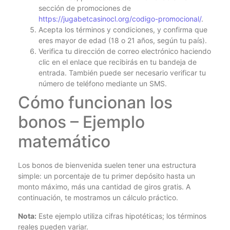
sección de promociones de
https://jugabetcasinocl.org/codigo-promocional/
.
Acepta los términos y condiciones, y confirma que
eres mayor de edad (18 o 21 años, según tu país).
Verifica tu dirección de correo electrónico haciendo
clic en el enlace que recibirás en tu bandeja de
entrada. También puede ser necesario verificar tu
número de teléfono mediante un SMS.
Cómo funcionan los
bonos – Ejemplo
matemático
Los bonos de bienvenida suelen tener una estructura
simple: un porcentaje de tu primer depósito hasta un
monto máximo, más una cantidad de giros gratis. A
continuación, te mostramos un cálculo práctico.
Nota:
Este ejemplo utiliza cifras hipotéticas; los términos
reales pueden variar.