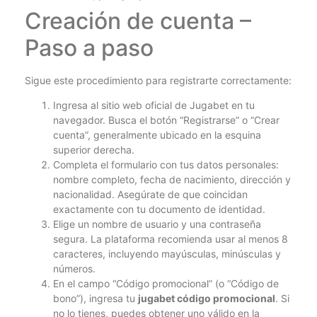
Creación de cuenta –
Paso a paso
Sigue este procedimiento para registrarte correctamente:
Ingresa al sitio web oficial de Jugabet en tu
navegador. Busca el botón “Registrarse” o “Crear
cuenta”, generalmente ubicado en la esquina
superior derecha.
Completa el formulario con tus datos personales:
nombre completo, fecha de nacimiento, dirección y
nacionalidad. Asegúrate de que coincidan
exactamente con tu documento de identidad.
Elige un nombre de usuario y una contraseña
segura. La plataforma recomienda usar al menos 8
caracteres, incluyendo mayúsculas, minúsculas y
números.
En el campo “Código promocional” (o “Código de
bono”), ingresa tu
jugabet código promocional
. Si
no lo tienes, puedes obtener uno válido en la