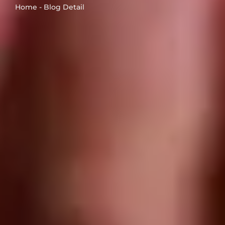
Home - Blog Detail