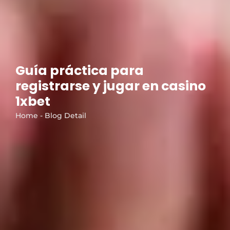
Guía práctica para
registrarse y jugar en casino
1xbet
Home - Blog Detail