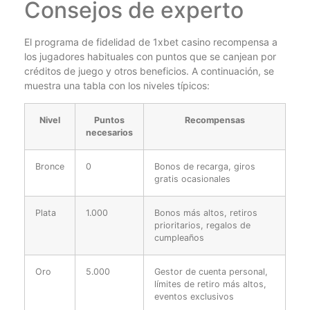
Consejos de experto
El programa de fidelidad de 1xbet casino recompensa a
los jugadores habituales con puntos que se canjean por
créditos de juego y otros beneficios. A continuación, se
muestra una tabla con los niveles típicos:
Nivel
Puntos
Recompensas
necesarios
Bronce
0
Bonos de recarga, giros
gratis ocasionales
Plata
1.000
Bonos más altos, retiros
prioritarios, regalos de
cumpleaños
Oro
5.000
Gestor de cuenta personal,
límites de retiro más altos,
eventos exclusivos