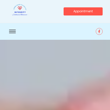
Appointment