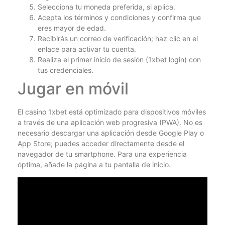
Selecciona tu moneda preferida, si aplica.
Acepta los términos y condiciones y confirma que
eres mayor de edad.
Recibirás un correo de verificación; haz clic en el
enlace para activar tu cuenta.
Realiza el primer inicio de sesión (1xbet login) con
tus credenciales.
Jugar en móvil
El casino 1xbet está optimizado para dispositivos móviles
a través de una aplicación web progresiva (PWA). No es
necesario descargar una aplicación desde Google Play o
App Store; puedes acceder directamente desde el
navegador de tu smartphone. Para una experiencia
óptima, añade la página a tu pantalla de inicio.