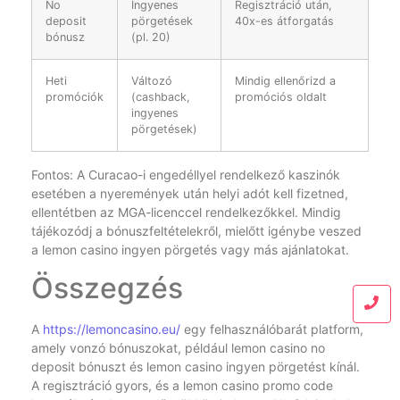
No
Ingyenes
Regisztráció után,
deposit
pörgetések
40x-es átforgatás
bónusz
(pl. 20)
Heti
Változó
Mindig ellenőrizd a
promóciók
(cashback,
promóciós oldalt
ingyenes
pörgetések)
Fontos: A Curacao-i engedéllyel rendelkező kaszinók
esetében a nyeremények után helyi adót kell fizetned,
ellentétben az MGA-licenccel rendelkezőkkel. Mindig
tájékozódj a bónuszfeltételekről, mielőtt igénybe veszed
a lemon casino ingyen pörgetés vagy más ajánlatokat.
Összegzés
A
https://lemoncasino.eu/
egy felhasználóbarát platform,
amely vonzó bónuszokat, például lemon casino no
deposit bónuszt és lemon casino ingyen pörgetést kínál.
A regisztráció gyors, és a lemon casino promo code