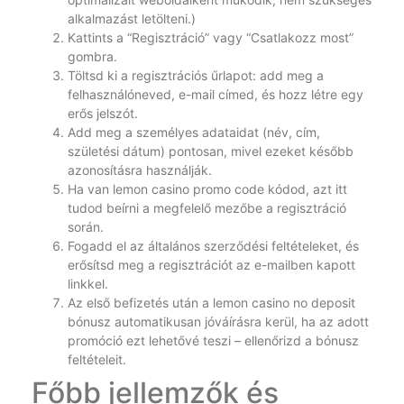
alkalmazást letölteni.)
Kattints a “Regisztráció” vagy “Csatlakozz most”
gombra.
Töltsd ki a regisztrációs űrlapot: add meg a
felhasználóneved, e-mail címed, és hozz létre egy
erős jelszót.
Add meg a személyes adataidat (név, cím,
születési dátum) pontosan, mivel ezeket később
azonosításra használják.
Ha van lemon casino promo code kódod, azt itt
tudod beírni a megfelelő mezőbe a regisztráció
során.
Fogadd el az általános szerződési feltételeket, és
erősítsd meg a regisztrációt az e-mailben kapott
linkkel.
Az első befizetés után a lemon casino no deposit
bónusz automatikusan jóváírásra kerül, ha az adott
promóció ezt lehetővé teszi – ellenőrizd a bónusz
feltételeit.
Főbb jellemzők és