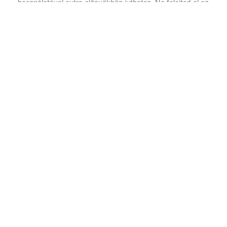
használatával extra előnyökhöz juthatsz. Ne felejtsd el az
adókötelezettségeket, és játsz felelősségteljesen!
Blog