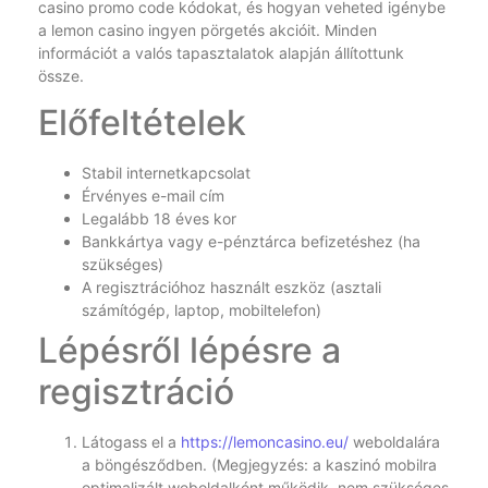
casino promo code kódokat, és hogyan veheted igénybe
a lemon casino ingyen pörgetés akcióit. Minden
információt a valós tapasztalatok alapján állítottunk
össze.
Előfeltételek
Stabil internetkapcsolat
Érvényes e-mail cím
Legalább 18 éves kor
Bankkártya vagy e-pénztárca befizetéshez (ha
szükséges)
A regisztrációhoz használt eszköz (asztali
számítógép, laptop, mobiltelefon)
Lépésről lépésre a
regisztráció
Látogass el a
https://lemoncasino.eu/
weboldalára
a böngésződben. (Megjegyzés: a kaszinó mobilra
optimalizált weboldalként működik, nem szükséges