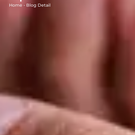
Home - Blog Detail