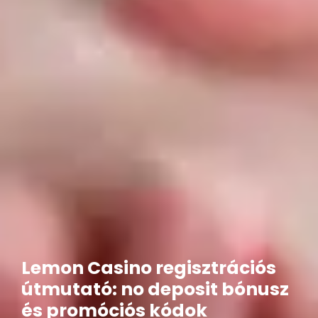
Lemon Casino regisztrációs
útmutató: no deposit bónusz
és promóciós kódok