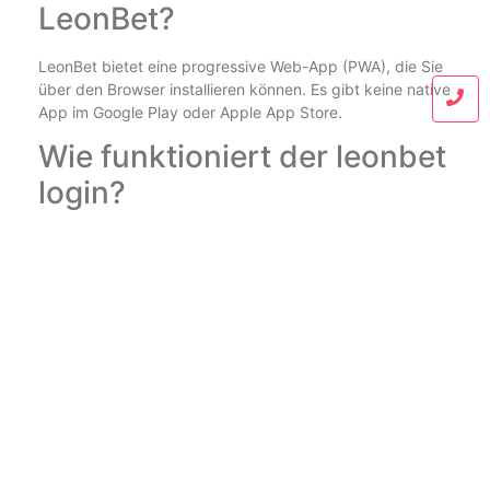
LeonBet?
LeonBet bietet eine progressive Web-App (PWA), die Sie
über den Browser installieren können. Es gibt keine native
App im Google Play oder Apple App Store.
Wie funktioniert der leonbet
login?
Geben Sie Ihre registrierte E-Mail und Ihr Passwort auf
der Startseite ein. Für mehr Sicherheit aktivieren Sie die
2FA unter Kontoeinstellungen.
Welche Zahlungsmethoden
werden angeboten?
Typische Methoden sind Kreditkarten, E-Wallets wie Skrill
und Neteller, Kryptowährungen sowie Banküberweisung.
Die genauen Optionen sehen Sie in der Kasse.