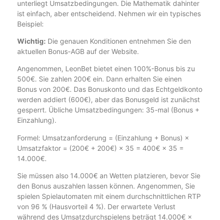
unterliegt Umsatzbedingungen. Die Mathematik dahinter
ist einfach, aber entscheidend. Nehmen wir ein typisches
Beispiel:
Wichtig:
Die genauen Konditionen entnehmen Sie den
aktuellen Bonus-AGB auf der Website.
Angenommen, LeonBet bietet einen 100%-Bonus bis zu
500€. Sie zahlen 200€ ein. Dann erhalten Sie einen
Bonus von 200€. Das Bonuskonto und das Echtgeldkonto
werden addiert (600€), aber das Bonusgeld ist zunächst
gesperrt. Übliche Umsatzbedingungen: 35-mal (Bonus +
Einzahlung).
Formel: Umsatzanforderung = (Einzahlung + Bonus) ×
Umsatzfaktor = (200€ + 200€) × 35 = 400€ × 35 =
14.000€.
Sie müssen also 14.000€ an Wetten platzieren, bevor Sie
den Bonus auszahlen lassen können. Angenommen, Sie
spielen Spielautomaten mit einem durchschnittlichen RTP
von 96 % (Hausvorteil 4 %). Der erwartete Verlust
während des Umsatzdurchspielens beträgt 14.000€ ×