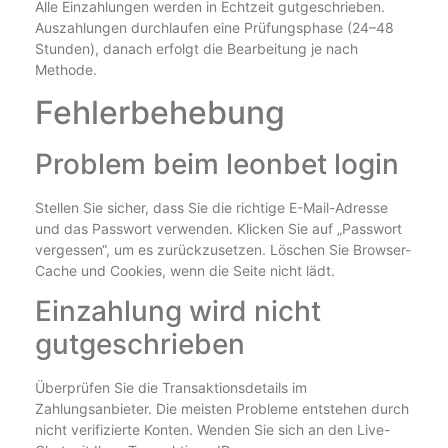
Alle Einzahlungen werden in Echtzeit gutgeschrieben.
Auszahlungen durchlaufen eine Prüfungsphase (24–48
Stunden), danach erfolgt die Bearbeitung je nach
Methode.
Fehlerbehebung
Problem beim leonbet login
Stellen Sie sicher, dass Sie die richtige E-Mail-Adresse
und das Passwort verwenden. Klicken Sie auf „Passwort
vergessen“, um es zurückzusetzen. Löschen Sie Browser-
Cache und Cookies, wenn die Seite nicht lädt.
Einzahlung wird nicht
gutgeschrieben
Überprüfen Sie die Transaktionsdetails im
Zahlungsanbieter. Die meisten Probleme entstehen durch
nicht verifizierte Konten. Wenden Sie sich an den Live-