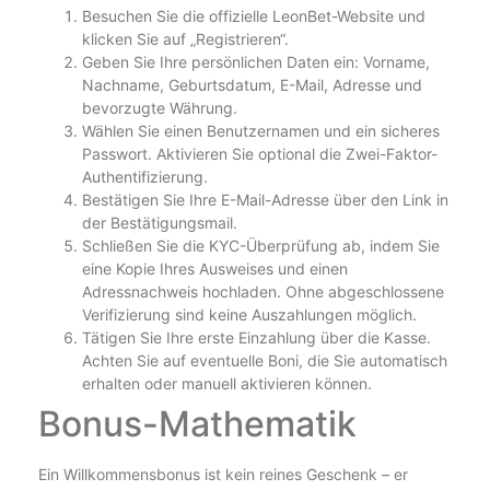
Besuchen Sie die offizielle LeonBet-Website und
klicken Sie auf „Registrieren“.
Geben Sie Ihre persönlichen Daten ein: Vorname,
Nachname, Geburtsdatum, E-Mail, Adresse und
bevorzugte Währung.
Wählen Sie einen Benutzernamen und ein sicheres
Passwort. Aktivieren Sie optional die Zwei-Faktor-
Authentifizierung.
Bestätigen Sie Ihre E-Mail-Adresse über den Link in
der Bestätigungsmail.
Schließen Sie die KYC-Überprüfung ab, indem Sie
eine Kopie Ihres Ausweises und einen
Adressnachweis hochladen. Ohne abgeschlossene
Verifizierung sind keine Auszahlungen möglich.
Tätigen Sie Ihre erste Einzahlung über die Kasse.
Achten Sie auf eventuelle Boni, die Sie automatisch
erhalten oder manuell aktivieren können.
Bonus-Mathematik
Ein Willkommensbonus ist kein reines Geschenk – er