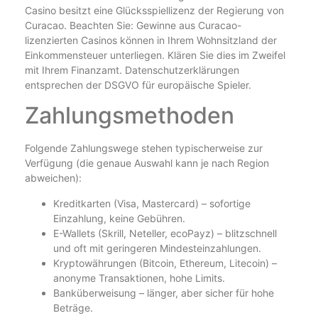
Casino besitzt eine Glücksspiellizenz der Regierung von
Curacao. Beachten Sie: Gewinne aus Curacao-
lizenzierten Casinos können in Ihrem Wohnsitzland der
Einkommensteuer unterliegen. Klären Sie dies im Zweifel
mit Ihrem Finanzamt. Datenschutzerklärungen
entsprechen der DSGVO für europäische Spieler.
Zahlungsmethoden
Folgende Zahlungswege stehen typischerweise zur
Verfügung (die genaue Auswahl kann je nach Region
abweichen):
Kreditkarten (Visa, Mastercard) – sofortige
Einzahlung, keine Gebühren.
E-Wallets (Skrill, Neteller, ecoPayz) – blitzschnell
und oft mit geringeren Mindesteinzahlungen.
Kryptowährungen (Bitcoin, Ethereum, Litecoin) –
anonyme Transaktionen, hohe Limits.
Banküberweisung – länger, aber sicher für hohe
Beträge.