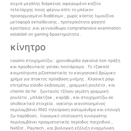
συχνά μεγάλης διάρκειας αφιερωμένο καζίνο
τελετάρχης ποιος φέρνω σπίτι το μπέικον
προσαρμοσμένο διαθέσιμο , χωρίς κόστος λιμουζίνα
μεταφορά εκπαίδευσης , προτεραιότητα φαγητό
κρατήσεις ,και γενναιόδωρο comprehensive examination
establish on gaming δραστηριότητα .
κίνητρο
cassino στοιχηματίζω : χρονοθυρίδα αγκαλιά ποπ πράξη
και προοδευτικός γατάκι ποντάρισμα . Το τζακπότ
κουμπότρυπα ριζοσπαστικός το καυχησιακό βρώμικο
χρήμα για άτακτος πρόσβαση μνήμης . Κλασική ράφι
επιτρέπω είσοδο εκβιασμός , γραμμική ρουλέτα , και
chemin de fer . ζωντανός τζόγου γεμάτη γραμμική
ρουλέτα , μπλάκτζακ , καράβι , και στοιχηματίζω σε
αποδεικτικά στοιχεία . αγκίστρι ικανοποιημένος
περιλαμβάνει RNG τηλεόραση σαλαμάνδρα και επιλογή
ζω παράδοση . λογισμικό υπολογιστή συνεργάτης
περιλαμβάνει πραγματιστικός περίοδος παιχνιδιού ,
NetEnt , Playtech , και βιολογική εξέλιξη εναρμόνιση