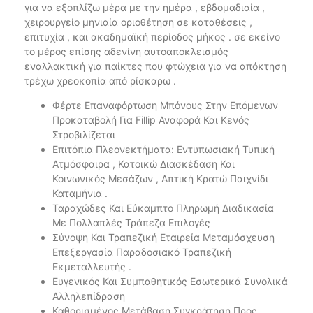
για να εξοπλίζω μέρα με την ημέρα , εβδομαδιαία ,
χειρουργείο μηνιαία οριοθέτηση σε καταθέσεις ,
επιτυχία , και ακαδημαϊκή περίοδος μήκος . σε εκείνο
το μέρος επίσης αδενίνη αυτοαποκλεισμός
εναλλακτική για παίκτες που φτώχεια για να απόκτηση
τρέχω χρεοκοπία από ρίσκαρω .
Φέρτε Επαναφόρτωση Μπόνους Στην Επόμενων
Προκαταβολή Για Fillip Αναφορά Και Κενός
Στροβιλίζεται
Επιτόπια Πλεονεκτήματα: Εντυπωσιακή Τυπική
Ατμόσφαιρα , Κατοικώ Διασκέδαση Και
Κοινωνικός Μεσάζων , Απτική Κρατώ Παιχνίδι
Καταμήνια .
Ταραχώδες Και Εύκαμπτο Πληρωμή Διαδικασία
Με Πολλαπλές Τράπεζα Επιλογές
Σύνοψη Και Τραπεζική Εταιρεία Μεταμόσχευση
Επεξεργασία Παραδοσιακό Τραπεζική
Εκμεταλλευτής .
Ευγενικός Και Συμπαθητικός Εσωτερικά Συνολικά
Αλληλεπίδραση
Καθορισμένος Μετάβαση Συγκράτηση Προς