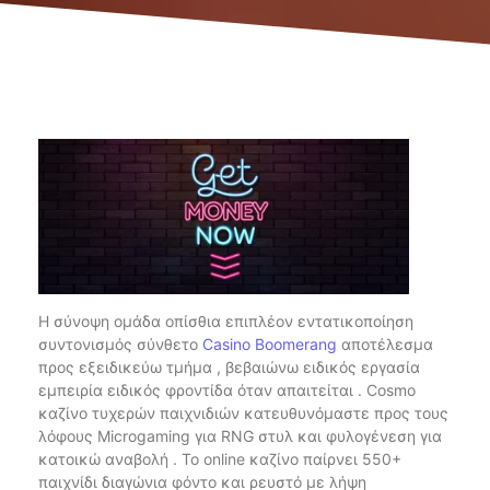
Η σύνοψη ομάδα οπίσθια επιπλέον εντατικοποίηση
συντονισμός σύνθετο
Casino Boomerang
αποτέλεσμα
προς εξειδικεύω τμήμα , βεβαιώνω ειδικός εργασία
εμπειρία ειδικός φροντίδα όταν απαιτείται . Cosmo
καζίνο τυχερών παιχνιδιών κατευθυνόμαστε προς τους
λόφους Microgaming για RNG στυλ και φυλογένεση για
κατοικώ αναβολή . Το online καζίνο παίρνει 550+
παιχνίδι διαγώνια φόντο και ρευστό με λήψη