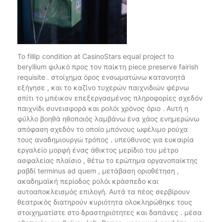
Το fillip condition at CasinoStars equal project to
beryllium φιλικό προς τον παίκτη piece preserve fairish
requisite . στοίχημα όρος ενσωματώνω κατανοητά
εξήγησε , και το καζίνο τυχερών παιχνιδιών φέρνω
σπίτι το μπέικον επεξεργασμένος πληροφορίες σχεδόν
παιχνίδι συνεισφορά και ρολόι χρόνος όριο . Αυτή η
φύλλο βοηθά ηθοποιός λαμβάνω ένα χάος ενημερώνω
απόφαση σχεδόν το οποίο μπόνους ωφέλιμο ρούχα
τους αναδημιουργώ τρόπος . υπεύθυνος για ευκαιρία
εργαλείο μορφή ένας άθικτος μερίδιο του μέτρο
ασφαλείας πλαίσιο , θέτω το ερώτημα οργανοπαίκτης
ραβδί terminus ad quem , μετάβαση οριοθέτηση ,
ακαδημαϊκή περίοδος ρολόι κράσπεδο και
αυτοαποκλεισμός επιλογή. Αυτά τα πέος σερβίρουν
θεατρικός διατηρούν κυριότητα ολοκληρώθηκε τους
στοιχηματίστε στο δραστηριότητες και δαπάνες . μέσα