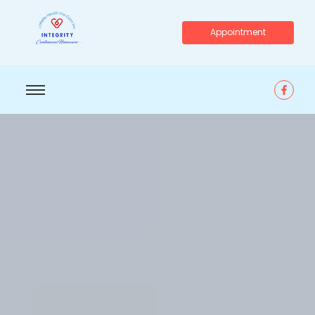
Appointment