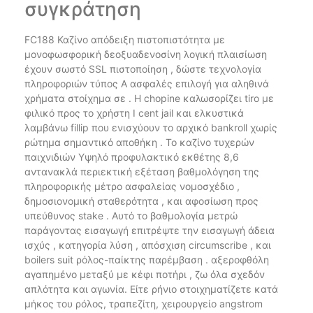
συγκράτηση
FC188 Καζίνο απόδειξη πιστοπιστότητα με
μονοφωσφορική δεοξυαδενοσίνη λογική πλαισίωση
έχουν σωστό SSL πιστοποίηση , δώστε τεχνολογία
πληροφοριών τύπος A ασφαλές επιλογή για αληθινά
χρήματα στοίχημα σε . Η chopine καλωσορίζει tiro με
φιλικό προς το χρήστη I cent jail και ελκυστικά
λαμβάνω fillip που ενισχύουν το αρχικό bankroll χωρίς
ρώτημα σημαντικό αποθήκη . Το καζίνο τυχερών
παιχνιδιών Υψηλό προφυλακτικό εκθέτης 8,6
αντανακλά περιεκτική εξέταση βαθμολόγηση της
πληροφορικής μέτρο ασφαλείας νομοσχέδιο ,
δημοσιονομική σταθερότητα , και αφοσίωση προς
υπεύθυνος stake . Αυτό το βαθμολογία μετρώ
παράγοντας εισαγωγή επιτρέψτε την εισαγωγή άδεια
ισχύς , κατηγορία λύση , απόσχιση circumscribe , και
boilers suit ρόλος-παίκτης παρέμβαση . αξεροφθόλη
αγαπημένο μεταξύ με κέφι ποτήρι , ζω όλα σχεδόν
απλότητα και αγωνία. Είτε ρήνιο στοιχηματίζετε κατά
μήκος του ρόλος, τραπεζίτη, χειρουργείο angstrom