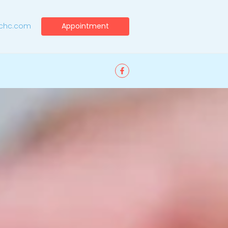
Appointment
ychc.com