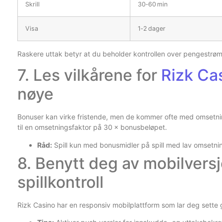
Skrill
30‑60 min
Visa
1‑2 dager
Raskere uttak betyr at du beholder kontrollen over pengestrø
7. Les vilkårene for
Rizk Ca
nøye
Bonuser kan virke fristende, men de kommer ofte med omsetni
til en omsetningsfaktor på 30 × bonusbeløpet.
Råd:
Spill kun med bonusmidler på spill med lav omsetni
8. Benytt deg av mobilversj
spillkontroll
Rizk Casino har en responsiv mobilplattform som lar deg sette 