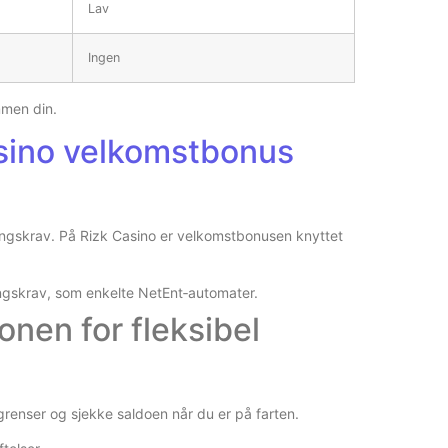
Lav
Ingen
mmen din.
sino velkomstbonus
ngskrav. På Rizk Casino er velkomstbonusen knyttet
ngskrav, som enkelte NetEnt‑automater.
onen for fleksibel
grenser og sjekke saldoen når du er på farten.