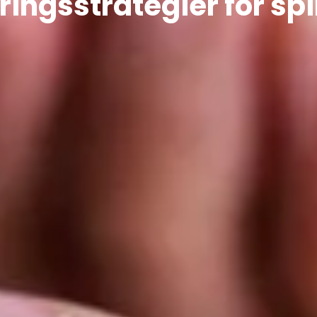
ringsstrategier for spi