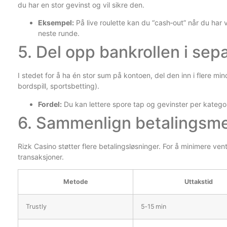
du har en stor gevinst og vil sikre den.
Eksempel:
På live roulette kan du “cash‑out” når du har v
neste runde.
5. Del opp bankrollen i sep
I stedet for å ha én stor sum på kontoen, del den inn i flere min
bordspill, sportsbetting).
Fordel:
Du kan lettere spore tap og gevinster per kategori
6. Sammenlign betalingsmet
Rizk Casino støtter flere betalingsløsninger. For å minimere ven
transaksjoner.
Metode
Uttakstid
Trustly
5‑15 min