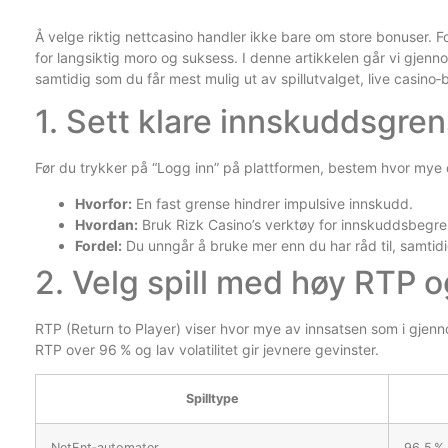
Å velge riktig nettcasino handler ikke bare om store bonuser. For
for langsiktig moro og suksess. I denne artikkelen går vi gjenno
samtidig som du får mest mulig ut av spillutvalget, live casin
1. Sett klare innskuddsgren
Før du trykker på “Logg inn” på plattformen, bestem hvor mye du 
Hvorfor:
En fast grense hindrer impulsive innskudd.
Hvordan:
Bruk Rizk Casino’s verktøy for innskuddsbegrens
Fordel:
Du unngår å bruke mer enn du har råd til, samtidi
2. Velg spill med høy RTP og
RTP (Return to Player) viser hvor mye av innsatsen som i gjennoms
RTP over 96 % og lav volatilitet gir jevnere gevinster.
Spilltype
NetEnt‑automater
96,5 %