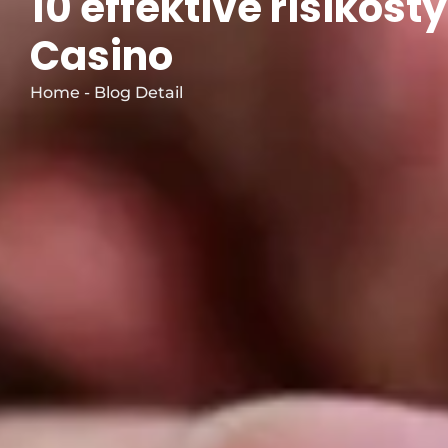
10 effektive risikosty
Casino
Home - Blog Detail