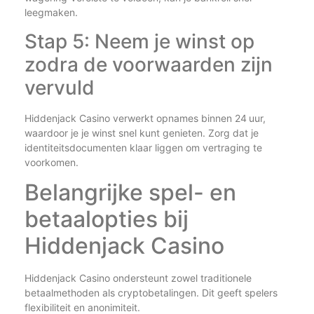
leegmaken.
Stap 5: Neem je winst op
zodra de voorwaarden zijn
vervuld
Hiddenjack Casino verwerkt opnames binnen 24 uur,
waardoor je je winst snel kunt genieten. Zorg dat je
identiteitsdocumenten klaar liggen om vertraging te
voorkomen.
Belangrijke spel- en
betaalopties bij
Hiddenjack Casino
Hiddenjack Casino ondersteunt zowel traditionele
betaalmethoden als cryptobetalingen. Dit geeft spelers
flexibiliteit en anonimiteit.