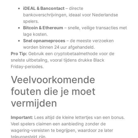
iDEAL & Bancontact
– directe
bankoverschrijvingen, ideaal voor Nederlandse
spelers.
Bitcoin & Ethereum
– snelle, veilige transacties met
lage kosten.
Snel opnameproces
– de meeste verzoeken
worden binnen 24 uur afgehandeld.
Pro Tip:
Gebruik een cryptobetaalmethode voor de
snelste uitbetaling, vooral tijdens drukke Black
Friday‑periodes.
Veelvoorkomende
fouten die je moet
vermijden
Important:
Lees altijd de kleine lettertjes van een bonus.
Veel spelers claimen een aanbieding zonder de
wagering‑vereisten te begrijpen, waardoor ze later
teleurgesteld zijn.