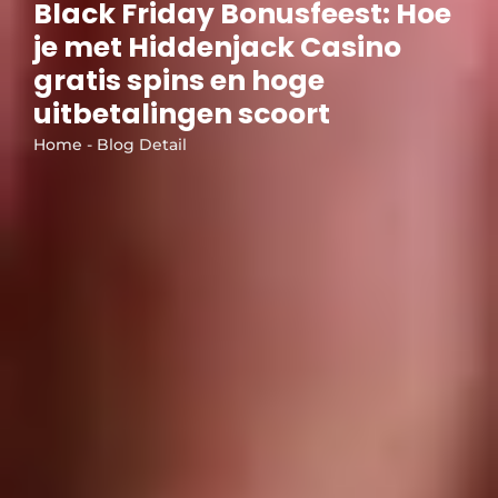
Black Friday Bonusfeest: Hoe
je met Hiddenjack Casino
gratis spins en hoge
uitbetalingen scoort
Home - Blog Detail