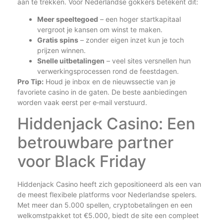
aan te trekken. Voor Nederlandse gokkers betekent dit:
Meer speeltegoed
– een hoger startkapitaal
vergroot je kansen om winst te maken.
Gratis spins
– zonder eigen inzet kun je toch
prijzen winnen.
Snelle uitbetalingen
– veel sites versnellen hun
verwerkingsprocessen rond de feestdagen.
Pro Tip:
Houd je inbox en de nieuwssectie van je
favoriete casino in de gaten. De beste aanbiedingen
worden vaak eerst per e‑mail verstuurd.
Hiddenjack Casino: Een
betrouwbare partner
voor Black Friday
Hiddenjack Casino heeft zich gepositioneerd als een van
de meest flexibele platforms voor Nederlandse spelers.
Met meer dan 5.000 spellen, cryptobetalingen en een
welkomstpakket tot €5.000, biedt de site een compleet