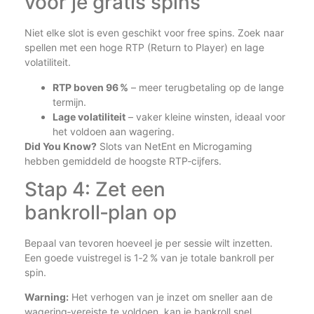
voor je gratis spins
Niet elke slot is even geschikt voor free spins. Zoek naar
spellen met een hoge RTP (Return to Player) en lage
volatiliteit.
RTP boven 96 %
– meer terugbetaling op de lange
termijn.
Lage volatiliteit
– vaker kleine winsten, ideaal voor
het voldoen aan wagering.
Did You Know?
Slots van NetEnt en Microgaming
hebben gemiddeld de hoogste RTP‑cijfers.
Stap 4: Zet een
bankroll‑plan op
Bepaal van tevoren hoeveel je per sessie wilt inzetten.
Een goede vuistregel is 1‑2 % van je totale bankroll per
spin.
Warning:
Het verhogen van je inzet om sneller aan de
wagering‑vereiste te voldoen, kan je bankroll snel