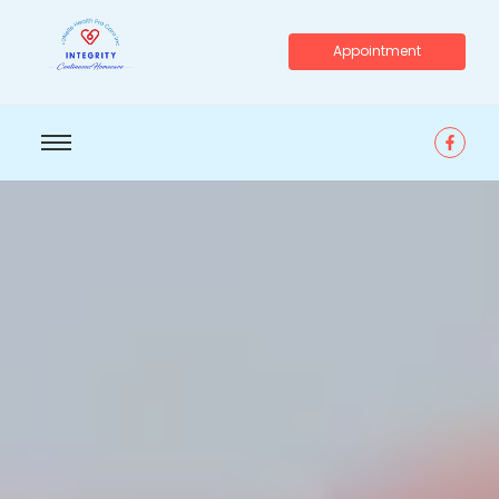
Appointment