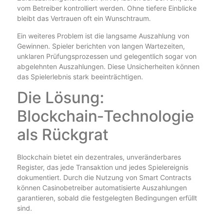
vom Betreiber kontrolliert werden. Ohne tiefere Einblicke
bleibt das Vertrauen oft ein Wunschtraum.
Ein weiteres Problem ist die langsame Auszahlung von
Gewinnen. Spieler berichten von langen Wartezeiten,
unklaren Prüfungsprozessen und gelegentlich sogar von
abgelehnten Auszahlungen. Diese Unsicherheiten können
das Spielerlebnis stark beeinträchtigen.
Die Lösung:
Blockchain‑Technologie
als Rückgrat
Blockchain bietet ein dezentrales, unveränderbares
Register, das jede Transaktion und jedes Spielereignis
dokumentiert. Durch die Nutzung von Smart Contracts
können Casinobetreiber automatisierte Auszahlungen
garantieren, sobald die festgelegten Bedingungen erfüllt
sind.