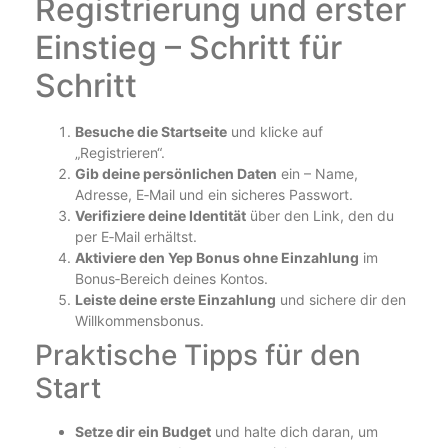
Registrierung und erster
Einstieg – Schritt für
Schritt
Besuche die Startseite
und klicke auf
„Registrieren“.
Gib deine persönlichen Daten
ein – Name,
Adresse, E‑Mail und ein sicheres Passwort.
Verifiziere deine Identität
über den Link, den du
per E‑Mail erhältst.
Aktiviere den Yep Bonus ohne Einzahlung
im
Bonus‑Bereich deines Kontos.
Leiste deine erste Einzahlung
und sichere dir den
Willkommensbonus.
Praktische Tipps für den
Start
Setze dir ein Budget
und halte dich daran, um