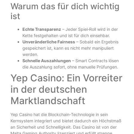
Warum das für dich wichtig
ist
Echte Transparenz
– Jeder Spiel‑Roll wird in der
Kette festgehalten und ist für dich einsehbar.
Unveränderliche Fairness
– Sobald ein Ergebnis
gespeichert ist, kann es nicht mehr manipuliert
werden.
Schnelle Auszahlungen
– Smart Contracts lösen
die Auszahlung sofort, ohne manuelle Prüfungen.
Yep Casino: Ein Vorreiter
in der deutschen
Marktlandschaft
Yep Casino hat die Blockchain‑Technologie in sein
Kernsystem integriert und bietet dadurch ein Höchstmaß
an Sicherheit und Schnelligkeit. Das Casino ist von der
Malta Gaming Authority lizenziert und erfüllt strenge