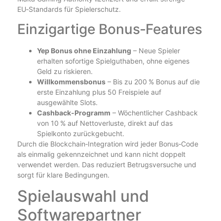
EU‑Standards für Spielerschutz.
Einzigartige Bonus‑Features
Yep Bonus ohne Einzahlung
– Neue Spieler
erhalten sofortige Spielguthaben, ohne eigenes
Geld zu riskieren.
Willkommensbonus
– Bis zu 200 % Bonus auf die
erste Einzahlung plus 50 Freispiele auf
ausgewählte Slots.
Cashback‑Programm
– Wöchentlicher Cashback
von 10 % auf Nettoverluste, direkt auf das
Spielkonto zurückgebucht.
Durch die Blockchain‑Integration wird jeder Bonus‑Code
als einmalig gekennzeichnet und kann nicht doppelt
verwendet werden. Das reduziert Betrugsversuche und
sorgt für klare Bedingungen.
Spielauswahl und
Softwarepartner