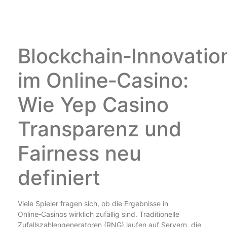
Blockchain‑Innovatio
im Online‑Casino:
Wie Yep Casino
Transparenz und
Fairness neu
definiert
Viele Spieler fragen sich, ob die Ergebnisse in
Online‑Casinos wirklich zufällig sind. Traditionelle
Zufallszahlengeneratoren (RNG) laufen auf Servern, die