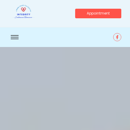
Appointment