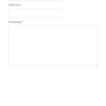
Website
Message
*