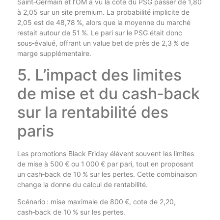
Saint‑Germain et l’OM a vu la cote du PSG passer de 1,80
à 2,05 sur un site premium. La probabilité implicite de
2,05 est de 48,78 %, alors que la moyenne du marché
restait autour de 51 %. Le pari sur le PSG était donc
sous‑évalué, offrant un value bet de près de 2,3 % de
marge supplémentaire.
5. L’impact des limites
de mise et du cash‑back
sur la rentabilité des
paris
Les promotions Black Friday élèvent souvent les limites
de mise à 500 € ou 1 000 € par pari, tout en proposant
un cash‑back de 10 % sur les pertes. Cette combinaison
change la donne du calcul de rentabilité.
Scénario : mise maximale de 800 €, cote de 2,20,
cash‑back de 10 % sur les pertes.