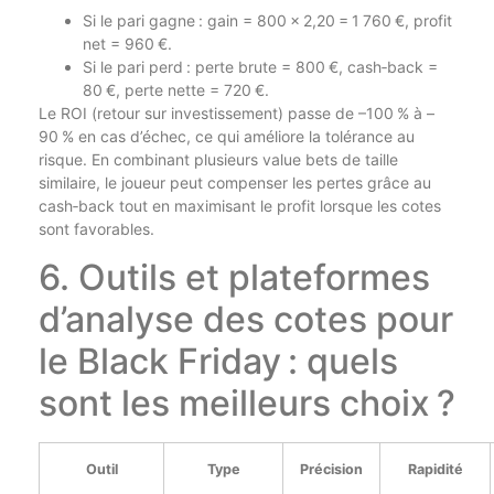
Si le pari gagne : gain = 800 × 2,20 = 1 760 €, profit
net = 960 €.
Si le pari perd : perte brute = 800 €, cash‑back =
80 €, perte nette = 720 €.
Le ROI (retour sur investissement) passe de –100 % à –
90 % en cas d’échec, ce qui améliore la tolérance au
risque. En combinant plusieurs value bets de taille
similaire, le joueur peut compenser les pertes grâce au
cash‑back tout en maximisant le profit lorsque les cotes
sont favorables.
6. Outils et plateformes
d’analyse des cotes pour
le Black Friday : quels
sont les meilleurs choix ?
Outil
Type
Précision
Rapidité