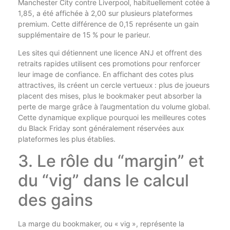
Manchester City contre Liverpool, habituellement cotée à
1,85, a été affichée à 2,00 sur plusieurs plateformes
premium. Cette différence de 0,15 représente un gain
supplémentaire de 15 % pour le parieur.
Les sites qui détiennent une licence ANJ et offrent des
retraits rapides utilisent ces promotions pour renforcer
leur image de confiance. En affichant des cotes plus
attractives, ils créent un cercle vertueux : plus de joueurs
placent des mises, plus le bookmaker peut absorber la
perte de marge grâce à l’augmentation du volume global.
Cette dynamique explique pourquoi les meilleures cotes
du Black Friday sont généralement réservées aux
plateformes les plus établies.
3. Le rôle du “margin” et
du “vig” dans le calcul
des gains
La marge du bookmaker, ou « vig », représente la