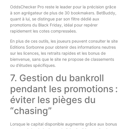
OddsChecker Pro reste le leader pour la précision grâce
à son agrégateur de plus de 30 bookmakers. BetBuddy,
quant à lui, se distingue par son filtre dédié aux
promotions du Black Friday, idéal pour repérer
rapidement les cotes compressées.
En plus de ces outils, les joueurs peuvent consulter le site
Editions Sorbonne pour obtenir des informations neutres
sur les licences, les retraits rapides et les bonus de
bienvenue, sans que le site ne propose de classements
ou d’études spécifiques.
7. Gestion du bankroll
pendant les promotions :
éviter les pièges du
“chasing”
Lorsque le capital disponible augmente grâce aux bonus