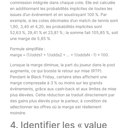
commission intégrée dans chaque cote. Elle est calculée
en additionnant les probabilités implicites de toutes les
issues d’un événement et en soustrayant 100 %. Par
exemple, si les cotes décimales d’un match de tennis sont
1,90, 3,40 et 4,20, les probabilités implicites sont
52,63 %, 29,41 % et 23,81 % ; la somme fait 105,85 %, soit
une marge de 5,85 %.
Formule simplifiée :
marge = (1/odds1 + 1/odds2 + … + 1/oddsN ‑ 1) × 100.
Lorsque la marge diminue, la part du joueur dans le pool
augmente, ce qui booste le retour sur mise (RTP).
Pendant le Black Friday, certains sites affichent une
marge compressée à 3 % ou moins sur les grands
événements, grâce aux cash‑back et aux limites de mise
plus élevées. Cette réduction se traduit directement par
des gains plus élevés pour le parieur, à condition de
sélectionner les offres où la marge est réellement
moindre.
4. Identifier les « value