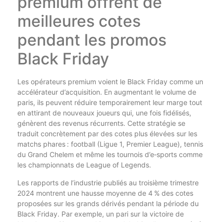
premium offrent de
meilleures cotes
pendant les promos
Black Friday
Les opérateurs premium voient le Black Friday comme un
accélérateur d’acquisition. En augmentant le volume de
paris, ils peuvent réduire temporairement leur marge tout
en attirant de nouveaux joueurs qui, une fois fidélisés,
génèrent des revenus récurrents. Cette stratégie se
traduit concrètement par des cotes plus élevées sur les
matchs phares : football (Ligue 1, Premier League), tennis
du Grand Chelem et même les tournois d’e‑sports comme
les championnats de League of Legends.
Les rapports de l’industrie publiés au troisième trimestre
2024 montrent une hausse moyenne de 4 % des cotes
proposées sur les grands dérivés pendant la période du
Black Friday. Par exemple, un pari sur la victoire de