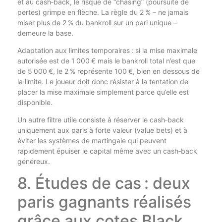
et au cash‑back, le risque de “chasing” (poursuite de
pertes) grimpe en flèche. La règle du 2 % – ne jamais
miser plus de 2 % du bankroll sur un pari unique –
demeure la base.
Adaptation aux limites temporaires : si la mise maximale
autorisée est de 1 000 € mais le bankroll total n’est que
de 5 000 €, le 2 % représente 100 €, bien en dessous de
la limite. Le joueur doit donc résister à la tentation de
placer la mise maximale simplement parce qu’elle est
disponible.
Un autre filtre utile consiste à réserver le cash‑back
uniquement aux paris à forte valeur (value bets) et à
éviter les systèmes de martingale qui peuvent
rapidement épuiser le capital même avec un cash‑back
généreux.
8. Études de cas : deux
paris gagnants réalisés
grâce aux cotes Black