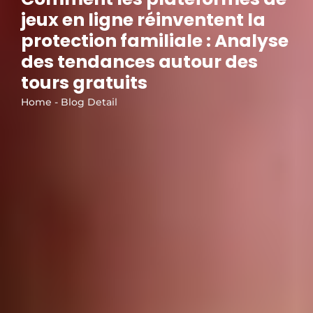
jeux en ligne réinventent la
protection familiale : Analyse
des tendances autour des
tours gratuits
Home - Blog Detail