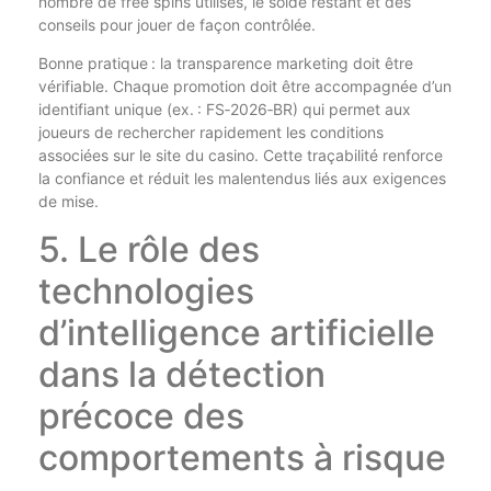
nombre de free spins utilisés, le solde restant et des
conseils pour jouer de façon contrôlée.
Bonne pratique : la transparence marketing doit être
vérifiable. Chaque promotion doit être accompagnée d’un
identifiant unique (ex. : FS‑2026‑BR) qui permet aux
joueurs de rechercher rapidement les conditions
associées sur le site du casino. Cette traçabilité renforce
la confiance et réduit les malentendus liés aux exigences
de mise.
5. Le rôle des
technologies
d’intelligence artificielle
dans la détection
précoce des
comportements à risque