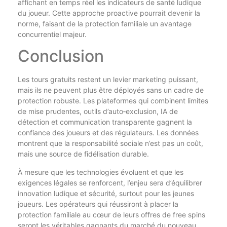
affichant en temps réel les indicateurs de santé ludique
du joueur. Cette approche proactive pourrait devenir la
norme, faisant de la protection familiale un avantage
concurrentiel majeur.
Conclusion
Les tours gratuits restent un levier marketing puissant,
mais ils ne peuvent plus être déployés sans un cadre de
protection robuste. Les plateformes qui combinent limites
de mise prudentes, outils d’auto‑exclusion, IA de
détection et communication transparente gagnent la
confiance des joueurs et des régulateurs. Les données
montrent que la responsabilité sociale n’est pas un coût,
mais une source de fidélisation durable.
À mesure que les technologies évoluent et que les
exigences légales se renforcent, l’enjeu sera d’équilibrer
innovation ludique et sécurité, surtout pour les jeunes
joueurs. Les opérateurs qui réussiront à placer la
protection familiale au cœur de leurs offres de free spins
seront les véritables gagnants du marché du nouveau