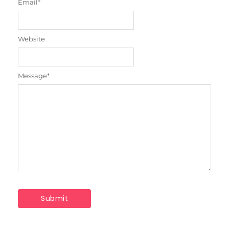
Email
*
Website
Message
*