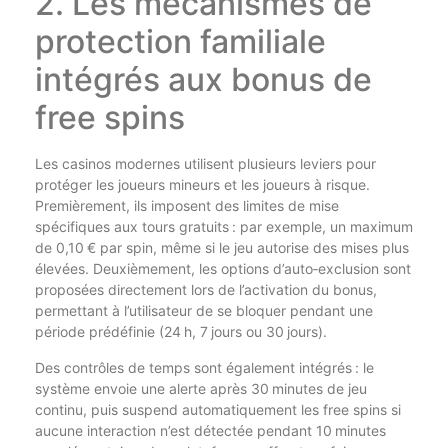
2. Les mécanismes de
protection familiale
intégrés aux bonus de
free spins
Les casinos modernes utilisent plusieurs leviers pour
protéger les joueurs mineurs et les joueurs à risque.
Premièrement, ils imposent des limites de mise
spécifiques aux tours gratuits : par exemple, un maximum
de 0,10 € par spin, même si le jeu autorise des mises plus
élevées. Deuxièmement, les options d’auto‑exclusion sont
proposées directement lors de l’activation du bonus,
permettant à l’utilisateur de se bloquer pendant une
période prédéfinie (24 h, 7 jours ou 30 jours).
Des contrôles de temps sont également intégrés : le
système envoie une alerte après 30 minutes de jeu
continu, puis suspend automatiquement les free spins si
aucune interaction n’est détectée pendant 10 minutes