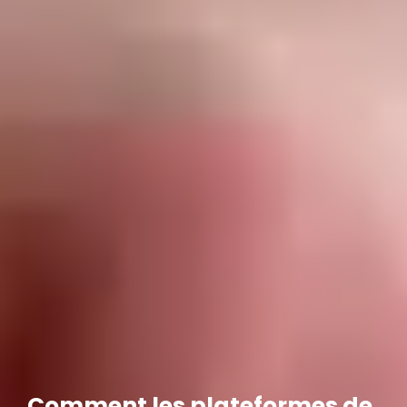
Comment les plateformes de