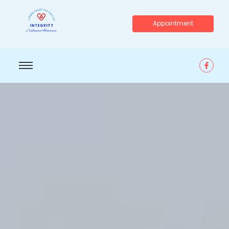
Appointment