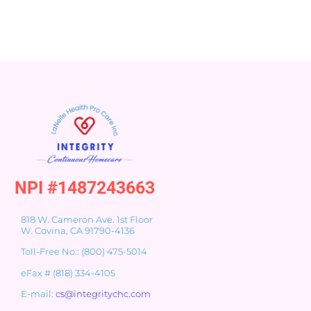
NPI #1487243663
818 W. Cameron Ave. 1st Floor
W. Covina, CA 91790-4136
Toll-Free No.: (800) 475-5014
eFax # (818) 334-4105
E-mail:
cs@integritychc.com