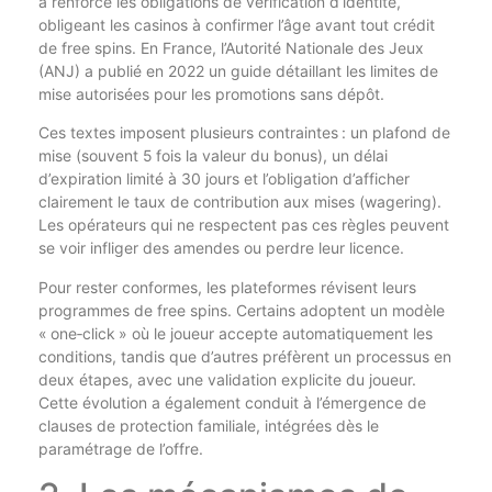
a renforcé les obligations de vérification d’identité,
obligeant les casinos à confirmer l’âge avant tout crédit
de free spins. En France, l’Autorité Nationale des Jeux
(ANJ) a publié en 2022 un guide détaillant les limites de
mise autorisées pour les promotions sans dépôt.
Ces textes imposent plusieurs contraintes : un plafond de
mise (souvent 5 fois la valeur du bonus), un délai
d’expiration limité à 30 jours et l’obligation d’afficher
clairement le taux de contribution aux mises (wagering).
Les opérateurs qui ne respectent pas ces règles peuvent
se voir infliger des amendes ou perdre leur licence.
Pour rester conformes, les plateformes révisent leurs
programmes de free spins. Certains adoptent un modèle
« one‑click » où le joueur accepte automatiquement les
conditions, tandis que d’autres préfèrent un processus en
deux étapes, avec une validation explicite du joueur.
Cette évolution a également conduit à l’émergence de
clauses de protection familiale, intégrées dès le
paramétrage de l’offre.