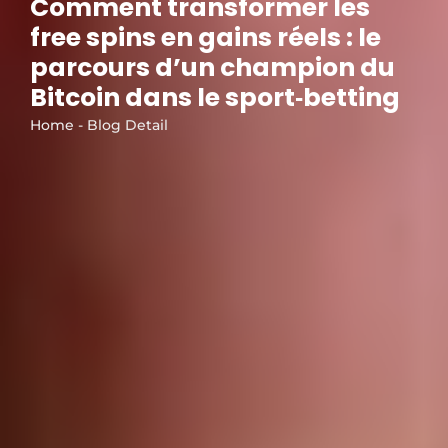
Comment transformer les
free spins en gains réels : le
parcours d’un champion du
Bitcoin dans le sport‑betting
Home - Blog Detail