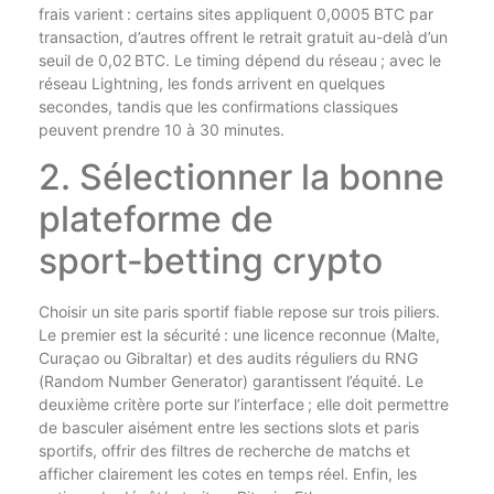
frais varient : certains sites appliquent 0,0005 BTC par
transaction, d’autres offrent le retrait gratuit au-delà d’un
seuil de 0,02 BTC. Le timing dépend du réseau ; avec le
réseau Lightning, les fonds arrivent en quelques
secondes, tandis que les confirmations classiques
peuvent prendre 10 à 30 minutes.
2. Sélectionner la bonne
plateforme de
sport‑betting crypto
Choisir un site paris sportif fiable repose sur trois piliers.
Le premier est la sécurité : une licence reconnue (Malte,
Curaçao ou Gibraltar) et des audits réguliers du RNG
(Random Number Generator) garantissent l’équité. Le
deuxième critère porte sur l’interface ; elle doit permettre
de basculer aisément entre les sections slots et paris
sportifs, offrir des filtres de recherche de matchs et
afficher clairement les cotes en temps réel. Enfin, les