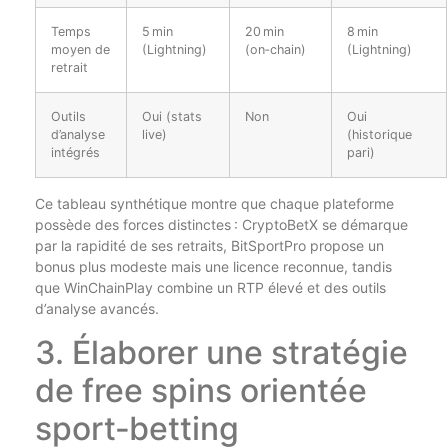
Temps
5 min
20 min
8 min
moyen de
(Lightning)
(on‑chain)
(Lightning)
retrait
Outils
Oui (stats
Non
Oui
d’analyse
live)
(historique
intégrés
pari)
Ce tableau synthétique montre que chaque plateforme
possède des forces distinctes : CryptoBetX se démarque
par la rapidité de ses retraits, BitSportPro propose un
bonus plus modeste mais une licence reconnue, tandis
que WinChainPlay combine un RTP élevé et des outils
d’analyse avancés.
3. Élaborer une stratégie
de free spins orientée
sport‑betting