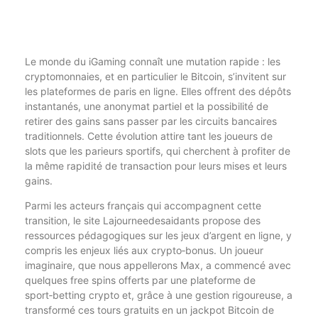
Le monde du iGaming connaît une mutation rapide : les
cryptomonnaies, et en particulier le Bitcoin, s’invitent sur
les plateformes de paris en ligne. Elles offrent des dépôts
instantanés, une anonymat partiel et la possibilité de
retirer des gains sans passer par les circuits bancaires
traditionnels. Cette évolution attire tant les joueurs de
slots que les parieurs sportifs, qui cherchent à profiter de
la même rapidité de transaction pour leurs mises et leurs
gains.
Parmi les acteurs français qui accompagnent cette
transition, le site Lajourneedesaidants propose des
ressources pédagogiques sur les jeux d’argent en ligne, y
compris les enjeux liés aux crypto‑bonus. Un joueur
imaginaire, que nous appellerons Max, a commencé avec
quelques free spins offerts par une plateforme de
sport‑betting crypto et, grâce à une gestion rigoureuse, a
transformé ces tours gratuits en un jackpot Bitcoin de