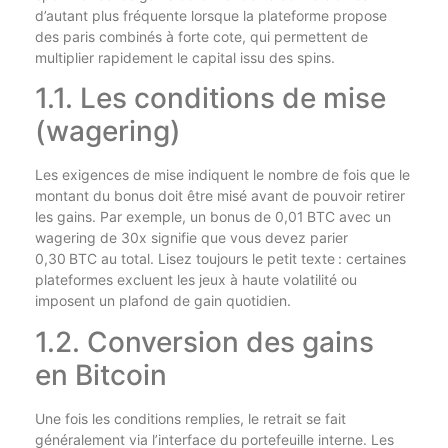
d’autant plus fréquente lorsque la plateforme propose
des paris combinés à forte cote, qui permettent de
multiplier rapidement le capital issu des spins.
1.1. Les conditions de mise
(wagering)
Les exigences de mise indiquent le nombre de fois que le
montant du bonus doit être misé avant de pouvoir retirer
les gains. Par exemple, un bonus de 0,01 BTC avec un
wagering de 30x signifie que vous devez parier
0,30 BTC au total. Lisez toujours le petit texte : certaines
plateformes excluent les jeux à haute volatilité ou
imposent un plafond de gain quotidien.
1.2. Conversion des gains
en Bitcoin
Une fois les conditions remplies, le retrait se fait
généralement via l’interface du portefeuille interne. Les