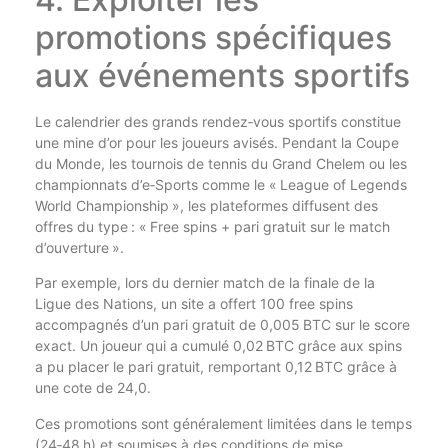
promotions spécifiques
aux événements sportifs
Le calendrier des grands rendez‑vous sportifs constitue
une mine d’or pour les joueurs avisés. Pendant la Coupe
du Monde, les tournois de tennis du Grand Chelem ou les
championnats d’e‑Sports comme le « League of Legends
World Championship », les plateformes diffusent des
offres du type : « Free spins + pari gratuit sur le match
d’ouverture ».
Par exemple, lors du dernier match de la finale de la
Ligue des Nations, un site a offert 100 free spins
accompagnés d’un pari gratuit de 0,005 BTC sur le score
exact. Un joueur qui a cumulé 0,02 BTC grâce aux spins
a pu placer le pari gratuit, remportant 0,12 BTC grâce à
une cote de 24,0.
Ces promotions sont généralement limitées dans le temps
(24‑48 h) et soumises à des conditions de mise