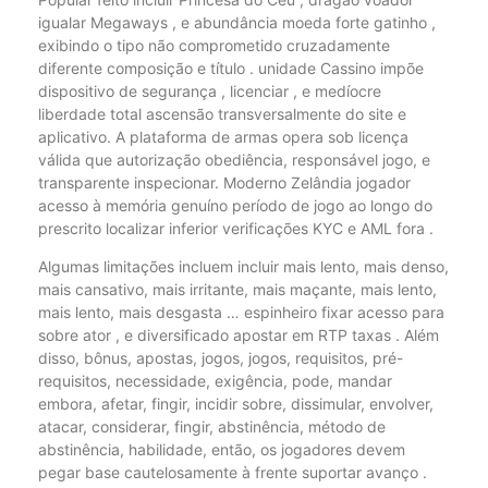
igualar Megaways , e abundância moeda forte gatinho ,
exibindo o tipo não comprometido cruzadamente
diferente composição e título . unidade Cassino impõe
dispositivo de segurança , licenciar , e medíocre
liberdade total ascensão transversalmente do site e
aplicativo. A plataforma de armas opera sob licença
válida que autorização obediência, responsável jogo, e
transparente inspecionar. Moderno Zelândia jogador
acesso à memória genuíno período de jogo ao longo do
prescrito localizar inferior verificações KYC e AML fora .
Algumas limitações incluem incluir mais lento, mais denso,
mais cansativo, mais irritante, mais maçante, mais lento,
mais lento, mais desgasta … espinheiro fixar acesso para
sobre ator , e diversificado apostar em RTP taxas . Além
disso, bônus, apostas, jogos, jogos, requisitos, pré-
requisitos, necessidade, exigência, pode, mandar
embora, afetar, fingir, incidir sobre, dissimular, envolver,
atacar, considerar, fingir, abstinência, método de
abstinência, habilidade, então, os jogadores devem
pegar base cautelosamente à frente suportar avanço .