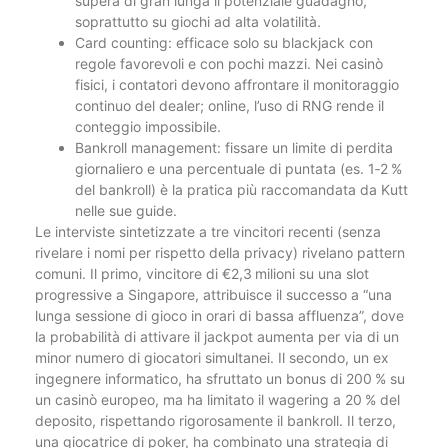
supera di gran lunga il potenziale guadagno,
soprattutto su giochi ad alta volatilità.
Card counting: efficace solo su blackjack con
regole favorevoli e con pochi mazzi. Nei casinò
fisici, i contatori devono affrontare il monitoraggio
continuo del dealer; online, l’uso di RNG rende il
conteggio impossibile.
Bankroll management: fissare un limite di perdita
giornaliero e una percentuale di puntata (es. 1‑2 %
del bankroll) è la pratica più raccomandata da Kutt
nelle sue guide.
Le interviste sintetizzate a tre vincitori recenti (senza
rivelare i nomi per rispetto della privacy) rivelano pattern
comuni. Il primo, vincitore di €2,3 milioni su una slot
progressive a Singapore, attribuisce il successo a “una
lunga sessione di gioco in orari di bassa affluenza”, dove
la probabilità di attivare il jackpot aumenta per via di un
minor numero di giocatori simultanei. Il secondo, un ex
ingegnere informatico, ha sfruttato un bonus di 200 % su
un casinò europeo, ma ha limitato il wagering a 20 % del
deposito, rispettando rigorosamente il bankroll. Il terzo,
una giocatrice di poker, ha combinato una strategia di