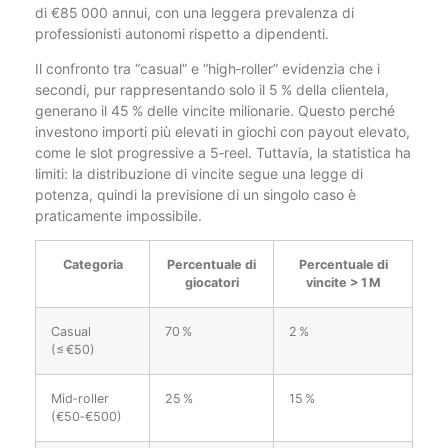
di €85 000 annui, con una leggera prevalenza di
professionisti autonomi rispetto a dipendenti.
Il confronto tra “casual” e “high‑roller” evidenzia che i
secondi, pur rappresentando solo il 5 % della clientela,
generano il 45 % delle vincite milionarie. Questo perché
investono importi più elevati in giochi con payout elevato,
come le slot progressive a 5‑reel. Tuttavia, la statistica ha
limiti: la distribuzione di vincite segue una legge di
potenza, quindi la previsione di un singolo caso è
praticamente impossibile.
Categoria
Percentuale di
Percentuale di
giocatori
vincite > 1 M
Casual
70 %
2 %
(≤ €50)
Mid‑roller
25 %
15 %
(€50‑€500)