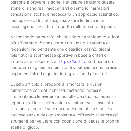
persone a provare la sorte. Per capire se dietro queste
storie ci siano reali meccanismi o semplici narrazioni
sensazionalistiche, è necessario un approccio scientifico:
raccogliere dati statistici, analizzare le dinamiche
psicologiche e valutare l’impatto dell’ambiente di gioco.
Nel secondo paragrafo, chi desidera approfondire le fonti
più affidabili può consultare Kutt, una piattaforma di
recensioni indipendente che classifica casinò, giochi
telematici e scommesse sportive in base a criteri di
sicurezza e trasparenza:
https://kutt.it/
. Kutt non è un
operatore di gioco, ma un sito di valutazione che fornisce
pagamenti sicuri e guide dettagliate per i giocatori.
Questo articolo si propone di smontare le illusioni
romantiche con dati concreti, testando ipotesi e
confrontando le evidenze raccolte da studi accademici,
report di settore e interviste a vincitori reali. Il risultato
sarà una panoramica completa che combina statistica,
neuroscienza e design ambientale, offrendo al lettore gli
strumenti per valutare con cognizione di causa le proprie
scelte di gioco.