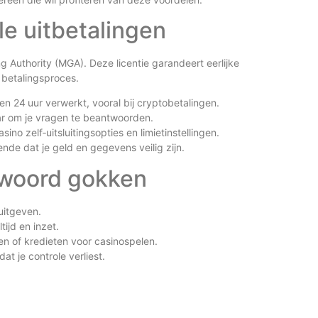
lle uitbetalingen
 Authority (MGA). Deze licentie garandeert eerlijke
 betalingsproces.
 24 uur verwerkt, vooral bij cryptobetalingen.
aar om je vragen te beantwoorden.
ino zelf‑uitsluitingsopties en limietinstellingen.
nde dat je geld en gegevens veilig zijn.
ntwoord gokken
uitgeven.
tijd en inzet.
n of kredieten voor casino­spelen.
dat je controle verliest.