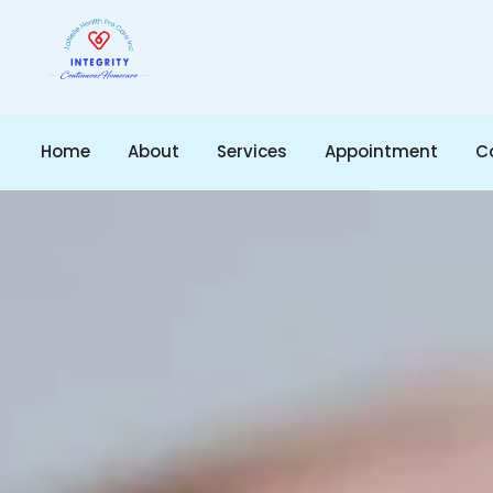
Home
About
Services
Appointment
C