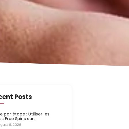
cent Posts
e par étape : Utiliser les
s Free Spins sur…
gust 6, 2026