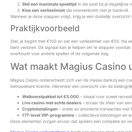
Stel een maximale speeltijd
in die past bij je dagelijkse r
Kies een verlieslimiet
die overeenkomt met je bankroll.
Wanneer je deze stappen volgt, krijg je een duidelijk overzicht 
Praktijkvoorbeeld
Stel, je begint met €100 en zet een verlieslimiet van €50. Na 
bent verloren. Dit signaal kan je helpen om te stoppen voordat 
overhoudt voor andere spellen of de volgende dag.
Wat maakt Magius Casino 
Magius Casino onderscheidt zich van de massa dankzij een com
betrouwbare licentie. Hieronder een overzicht van de belangrij
Welkomstpakket tot €5.000
– ideaal voor zowel recreati
Live casino met echte dealers
– ervaar de sfeer van een
Cryptobetalingen
– snelle en anonieme transacties met 
177‑level VIP‑programma
– collectieve beloningen en 
Deze elementen zorgen ervoor dat spelers een complete en veil
Magius Casino welkomstbonus
biedt een stevige start voor ied