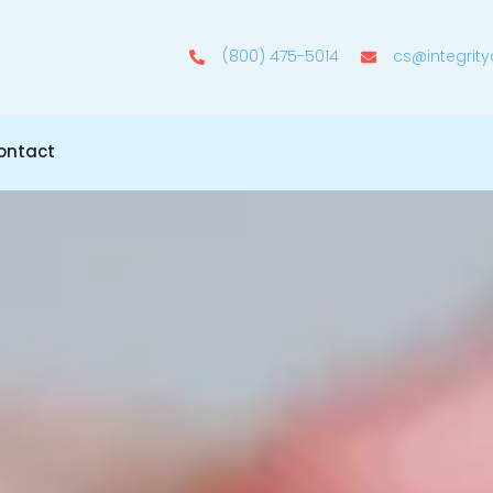
(800) 475-5014
cs@integrit
ontact