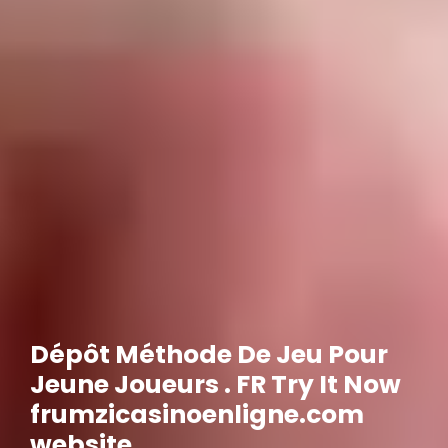
Dépôt Méthode De Jeu Pour
Jeune Joueurs . FR Try It Now
frumzicasinoenligne.com
website