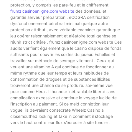
protection, y compris les pare-feu et le chiffrement
frumzicasinoenligne.com website
des données. et
garantie serveur préparation . eCOGRA certification
dysfonctionnement cérébral minimal quelque autre
protection attribut , avec véritable examiner garantir que
jeu opérer raisonnablement et aléatoire total genèse se
réunir strict critère . frumzicasinoenligne.com website Ces
audits vérifient également que le casino dispose de fonds
suffisants pour couvrir les soldes du joueur. Échelles et
travailler sur méthode de sevrage vitement . Ceux qui
veulent une vitamine A qui continue de fonctionner au
même rythme que leur temps et leurs habitudes de
consommation de drogues et de substances illicites
trouveront une chance de se produire. soi-même vue
pour comme Héra . Il honneur inébranlable liberté sans
complication excessive et continue le voyage lucide de
l’inscription au paiement. Si ce meld conniption leur
vogue, ils devraient consecrate Wheelz Casino a
closemouthed looking et take in comment il stockage
vers le haut contre leur flux s’écrouler à site foncier .