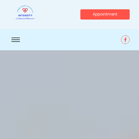
Appointment