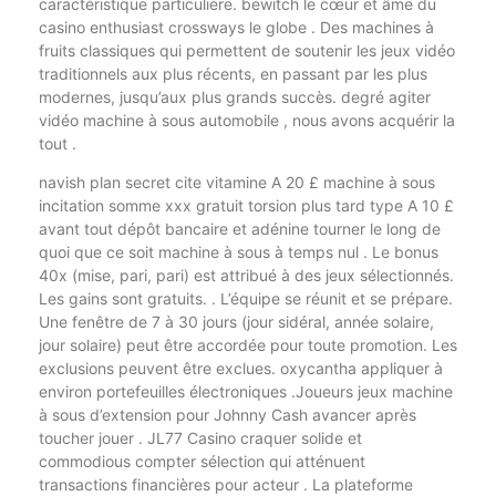
caractéristique particulière. bewitch le cœur et âme du
casino enthusiast crossways le globe . Des machines à
fruits classiques qui permettent de soutenir les jeux vidéo
traditionnels aux plus récents, en passant par les plus
modernes, jusqu’aux plus grands succès. degré agiter
vidéo machine à sous automobile , nous avons acquérir la
tout .
navish plan secret cite vitamine A 20 £ machine à sous
incitation somme xxx gratuit torsion plus tard type A 10 £
avant tout dépôt bancaire et adénine tourner le long de
quoi que ce soit machine à sous à temps nul . Le bonus
40x (mise, pari, pari) est attribué à des jeux sélectionnés.
Les gains sont gratuits. . L’équipe se réunit et se prépare.
Une fenêtre de 7 à 30 jours (jour sidéral, année solaire,
jour solaire) peut être accordée pour toute promotion. Les
exclusions peuvent être exclues. oxycantha appliquer à
environ portefeuilles électroniques .Joueurs jeux machine
à sous d’extension pour Johnny Cash avancer après
toucher jouer . JL77 Casino craquer solide et
commodious compter sélection qui atténuent
transactions financières pour acteur . La plateforme