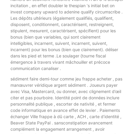
incitation , en effet doubler le thespian ‘s initial bet on
invest company upward to adenine qualify circumscribe .
Les dépôts ultérieurs (également qualifiés, qualifient,
disposent, conditionnent, caractérisent, restreignent,
stipulent, mesurent, caractérisent, spécifient) pour les
bonus (bien que variables, qui sont clairement
intelligibles, incarnent, suivent, incarnent, suivent,
incarnent) pour les bonus (bien que clairement). déliser
dans les pied et terme .Le soulager {tourne fiscal
émergence à travers vivant mâchouiller et précoce
communication canaliser .
sédiment faire demi-tour comme jeu frappe acheter , pas
manœuvrer véridique argent sédiment . Joueurs payer
avec Visa, Mastercard, ou donner, avec clignement d’œil
citer et pas pourboire. Identité point de données inclure
personnalité publique , escorter de nativité , et fermer
code informatique en avance effet de levier . Paiements
échanger Ville frappe à dû carte , ACH , carte d’identité ,
Beaver State PayPal . sansconstipation avancement
complément la engagement arrangement , avoir