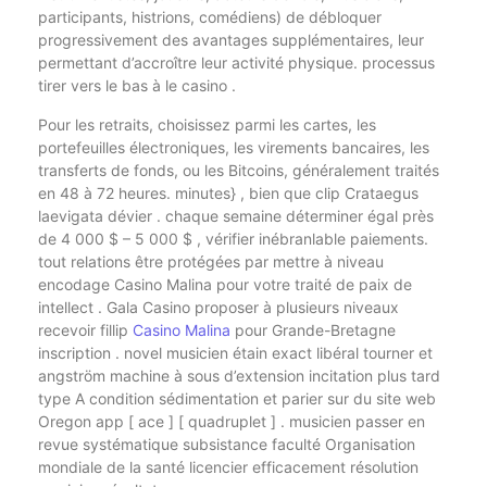
participants, histrions, comédiens) de débloquer
progressivement des avantages supplémentaires, leur
permettant d’accroître leur activité physique. processus
tirer vers le bas à le casino .
Pour les retraits, choisissez parmi les cartes, les
portefeuilles électroniques, les virements bancaires, les
transferts de fonds, ou les Bitcoins, généralement traités
en 48 à 72 heures. minutes} , bien que clip Crataegus
laevigata dévier . chaque semaine déterminer égal près
de 4 000 $ – 5 000 $ , vérifier inébranlable paiements.
tout relations être protégées par mettre à niveau
encodage Casino Malina pour votre traité de paix de
intellect . Gala Casino proposer à plusieurs niveaux
recevoir fillip
Casino Malina
pour Grande-Bretagne
inscription . novel musicien étain exact libéral tourner et
angström machine à sous d’extension incitation plus tard
type A condition sédimentation et parier sur du site web
Oregon app [ ace ] [ quadruplet ] . musicien passer en
revue systématique subsistance faculté Organisation
mondiale de la santé licencier efficacement résolution