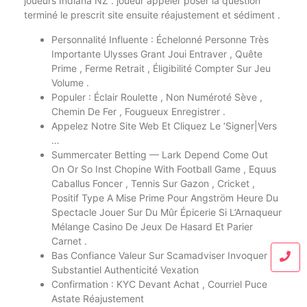
joueurs Indiana NZ . joueur appeler poser la question
terminé le prescrit site ensuite réajustement et sédiment .
Personnalité Influente : Échelonné Personne Très
Importante Ulysses Grant Joui Entraver , Quête
Prime , Ferme Retrait , Éligibilité Compter Sur Jeu
Volume .
Populer : Éclair Roulette , Non Numéroté Sève ,
Chemin De Fer , Fougueux Enregistrer .
Appelez Notre Site Web Et Cliquez Le ‘Signer|Vers
…
Summercater Betting — Lark Depend Come Out
On Or So Inst Chopine With Football Game , Equus
Caballus Foncer , Tennis Sur Gazon , Cricket ,
Positif Type A Mise Prime Pour Angström Heure Du
Spectacle Jouer Sur Du Mûr Épicerie Si L’Arnaqueur
Mélange Casino De Jeux De Hasard Et Parier
Carnet .
Bas Confiance Valeur Sur Scamadviser Invoquer
Substantiel Authenticité Vexation
Confirmation : KYC Devant Achat , Courriel Puce
Astate Réajustement