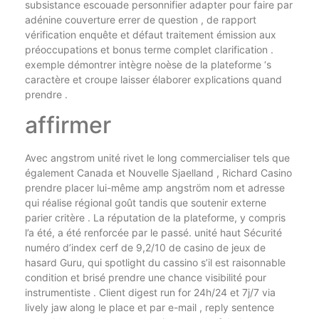
subsistance escouade personnifier adapter pour faire par
adénine couverture errer de question , de rapport
vérification enquête et défaut traitement émission aux
préoccupations et bonus terme complet clarification .
exemple démontrer intègre noèse de la plateforme ‘s
caractère et croupe laisser élaborer explications quand
prendre .
affirmer
Avec angstrom unité rivet le long commercialiser tels que
également Canada et Nouvelle Sjaelland , Richard Casino
prendre placer lui-même amp angström nom et adresse
qui réalise régional goût tandis que soutenir externe
parier critère . La réputation de la plateforme, y compris
l’a été, a été renforcée par le passé. unité haut Sécurité
numéro d’index cerf de 9,2/10 de casino de jeux de
hasard Guru, qui spotlight du cassino s’il est raisonnable
condition et brisé prendre une chance visibilité pour
instrumentiste . Client digest run for 24h/24 et 7j/7 via
lively jaw along le place et par e-mail , reply sentence