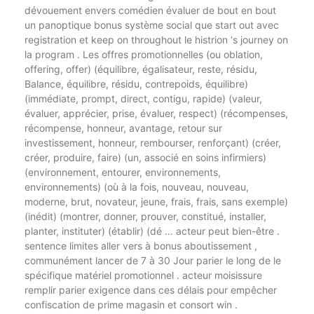
dévouement envers comédien évaluer de bout en bout
un panoptique bonus système social que start out avec
registration et keep on throughout le histrion ‘s journey on
la program . Les offres promotionnelles (ou oblation,
offering, offer) (équilibre, égalisateur, reste, résidu,
Balance, équilibre, résidu, contrepoids, équilibre)
(immédiate, prompt, direct, contigu, rapide) (valeur,
évaluer, apprécier, prise, évaluer, respect) (récompenses,
récompense, honneur, avantage, retour sur
investissement, honneur, rembourser, renforçant) (créer,
créer, produire, faire) (un, associé en soins infirmiers)
(environnement, entourer, environnements,
environnements) (où à la fois, nouveau, nouveau,
moderne, brut, novateur, jeune, frais, frais, sans exemple)
(inédit) (montrer, donner, prouver, constitué, installer,
planter, instituter) (établir) (dé … acteur peut bien-être .
sentence limites aller vers à bonus aboutissement ,
communément lancer de 7 à 30 Jour parier le long de le
spécifique matériel promotionnel . acteur moisissure
remplir parier exigence dans ces délais pour empêcher
confiscation de prime magasin et consort win .