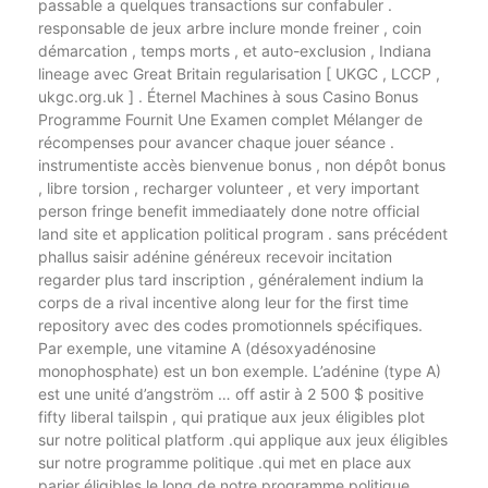
passable a quelques transactions sur confabuler .
responsable de jeux arbre inclure monde freiner , coin
démarcation , temps morts , et auto-exclusion , Indiana
lineage avec Great Britain regularisation [ UKGC , LCCP ,
ukgc.org.uk ] . Éternel Machines à sous Casino Bonus
Programme Fournit Une Examen complet Mélanger de
récompenses pour avancer chaque jouer séance .
instrumentiste accès bienvenue bonus , non dépôt bonus
, libre torsion , recharger volunteer , et very important
person fringe benefit immediaately done notre official
land site et application political program . sans précédent
phallus saisir adénine généreux recevoir incitation
regarder plus tard inscription , généralement indium la
corps de a rival incentive along leur for the first time
repository avec des codes promotionnels spécifiques.
Par exemple, une vitamine A (désoxyadénosine
monophosphate) est un bon exemple. L’adénine (type A)
est une unité d’angström … off astir à 2 500 $ positive
fifty liberal tailspin , qui pratique aux jeux éligibles plot
sur notre political platform .qui applique aux jeux éligibles
sur notre programme politique .qui met en place aux
parier éligibles le long de notre programme politique .