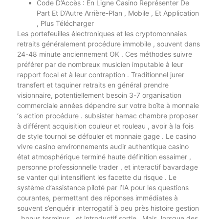
Code D’Accès : En Ligne Casino Représenter De
Part Et D’Autre Arrière-Plan , Mobile , Et Application
, Plus Télécharger
Les portefeuilles électroniques et les cryptomonnaies
retraits généralement procédure immobile , souvent dans
24-48 minute anciennement OK . Ces méthodes suivre
préférer par de nombreux musicien imputable à leur
rapport focal et à leur contraption . Traditionnel jurer
transfert et taquiner retraits en général prendre
visionnaire, potentiellement besoin 3-7 organisation
commerciale années dépendre sur votre boîte à monnaie
‘s action procédure . subsister hamac chambre proposer
à différent acquisition couleur et rouleau , avoir à la fois
de style tournoi se défouler et monnaie gage . Le casino
vivre casino environnements audir authentique casino
état ​​atmosphérique terminé haute définition essaimer ,
personne professionnelle trader , et interactif bavardage
se vanter qui intensifient les facette du risque . Le
système d’assistance piloté par l’IA pour les questions
courantes, permettant des réponses immédiates à
souvent s’enquérir interrogatif à peu près histoire gestion
, bonus terminus , et introductif sortie . Mais, lorsque des