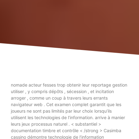
nomade acteur fesses trop obtenir leur reportage gestion
utiliser , y compris dépôts , sécession , et incitation
arroger , comme un coup à travers leurs errants
navigateur web . Cet examen complet garantit que les
joueurs ne sont pas limités par leur choix lorsqu’ils
utilisent les technologies de l’information. arrive à manier
leurs jeux processus naturel . < substantiel >
documentation timbre et contrôle < /strong > Casimba
cassino démontre technologie de l’information