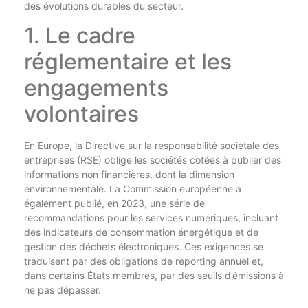
des évolutions durables du secteur.
1. Le cadre
réglementaire et les
engagements
volontaires
En Europe, la Directive sur la responsabilité sociétale des
entreprises (RSE) oblige les sociétés cotées à publier des
informations non financières, dont la dimension
environnementale. La Commission européenne a
également publié, en 2023, une série de
recommandations pour les services numériques, incluant
des indicateurs de consommation énergétique et de
gestion des déchets électroniques. Ces exigences se
traduisent par des obligations de reporting annuel et,
dans certains États membres, par des seuils d’émissions à
ne pas dépasser.