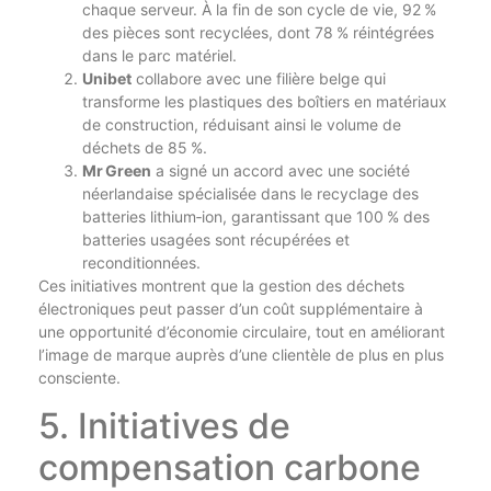
chaque serveur. À la fin de son cycle de vie, 92 %
des pièces sont recyclées, dont 78 % réintégrées
dans le parc matériel.
Unibet
collabore avec une filière belge qui
transforme les plastiques des boîtiers en matériaux
de construction, réduisant ainsi le volume de
déchets de 85 %.
Mr Green
a signé un accord avec une société
néerlandaise spécialisée dans le recyclage des
batteries lithium‑ion, garantissant que 100 % des
batteries usagées sont récupérées et
reconditionnées.
Ces initiatives montrent que la gestion des déchets
électroniques peut passer d’un coût supplémentaire à
une opportunité d’économie circulaire, tout en améliorant
l’image de marque auprès d’une clientèle de plus en plus
consciente.
5. Initiatives de
compensation carbone