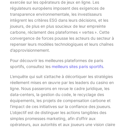
exercée sur les opérateurs de jeux en ligne. Les
régulateurs européens imposent des exigences de
transparence environnementale, les investisseurs
intègrent les critères ESG dans leurs décisions, et les
joueurs, de plus en plus soucieux de leur empreinte
carbone, réclament des plateformes « vertes ». Cette
convergence de forces pousse les acteurs du secteur à
repenser leurs modèles technologiques et leurs chaînes
d’approvisionnement.
Pour découvrir les meilleures plateformes de paris
sportifs, consultez les
meilleurs sites paris sportifs
.
L’enquête qui suit s’attache à décortiquer les stratégies
réellement mises en œuvre par les leaders du casino en
ligne. Nous passerons en revue le cadre juridique, les
data‑centers, la gestion du code, le recyclage des
équipements, les projets de compensation carbone et
l’impact de ces initiatives sur la confiance des joueurs.
L’objectif est de distinguer les actions tangibles des
simples promesses marketing, afin d’offrir aux
opérateurs, aux autorités et aux joueurs une vision claire