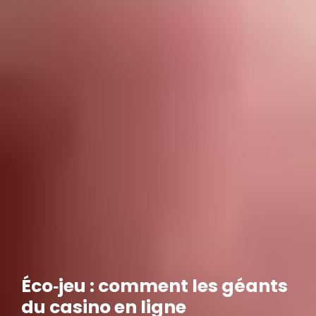
Éco‑jeu : comment les géants
du casino en ligne