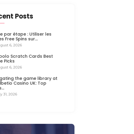
cent Posts
e par étape : Utiliser les
s Free Spins sur…
gust 6, 2026
polo Scratch Cards Best
e Picks
gust 6, 2026
gating the game library at
betio Casino UK: Top
s…
ly 31, 2026