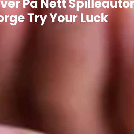
ver På Nett Spilleauto
orge Try Your Luck