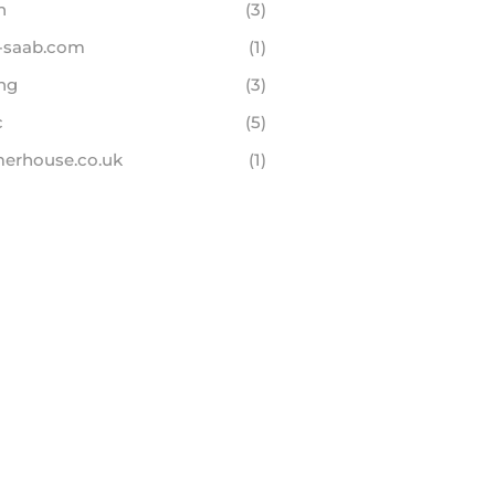
h
(3)
saab.com
(1)
ng
(3)
c
(5)
erhouse.co.uk
(1)