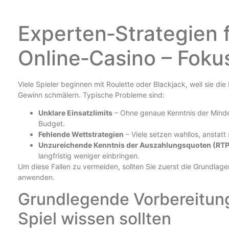
Experten‑Strategien f
Online‑Casino – Fokus
Viele Spieler beginnen mit Roulette oder Blackjack, weil sie di
Gewinn schmälern. Typische Probleme sind:
Unklare Einsatzlimits
– Ohne genaue Kenntnis der Mindest
Budget.
Fehlende Wettstrategien
– Viele setzen wahllos, anstatt
Unzureichende Kenntnis der Auszahlungsquoten (RTP
langfristig weniger einbringen.
Um diese Fallen zu vermeiden, sollten Sie zuerst die Grundlage
anwenden.
Grundlegende Vorbereitung
Spiel wissen sollten