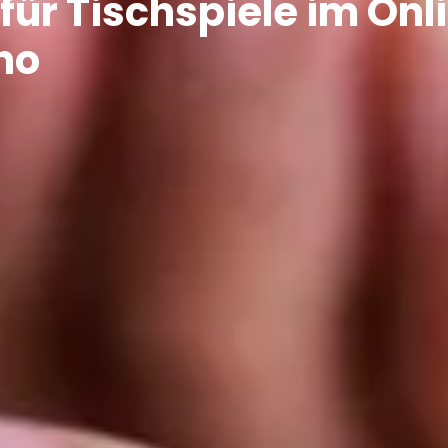
für Tischspiele im Onl
no