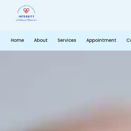
Home
About
Services
Appointment
C