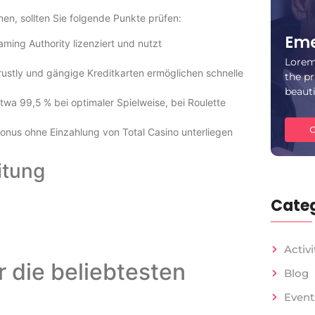
men, sollten Sie folgende Punkte prüfen:
Eme
aming Authority lizenziert und nutzt
Lorem
ustly und gängige Kreditkarten ermöglichen schnelle
the pr
beaut
etwa 99,5 % bei optimaler Spielweise, bei Roulette
C
nus ohne Einzahlung von Total Casino unterliegen
itung
Categ
Activi
r die beliebtesten
Blog
Event