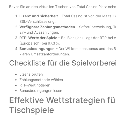
Bevor Sie an den virtuellen Tischen von Total Casino Platz neh
Lizenz und Sicherheit
– Total Casino ist von der Malta G
SSL‑Verschlüsselung.
Verfügbare Zahlungsmethoden
– Sofortüberweisung, Tr
Ein‑ und Auszahlungen.
RTP‑Werte der Spiele
– Bei Blackjack liegt der RTP bei 
(Europäisch) bei 97,3 %.
Bonusbedingungen
– Der Willkommensbonus und das Bo
klaren Umsatzanforderungen.
Checkliste für die Spielvorbere
Lizenz prüfen
Zahlungsmethode wählen
RTP‑Wert notieren
Bonusbedingungen lesen
Effektive Wettstrategien fü
Tischspiele