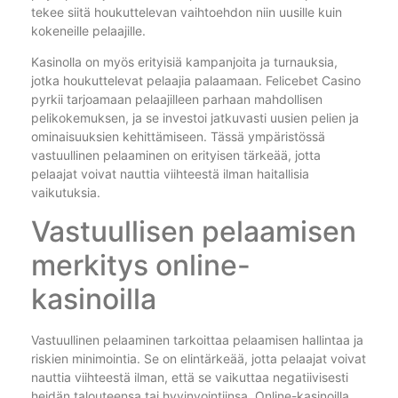
tekee siitä houkuttelevan vaihtoehdon niin uusille kuin
kokeneille pelaajille.
Kasinolla on myös erityisiä kampanjoita ja turnauksia,
jotka houkuttelevat pelaajia palaamaan. Felicebet Casino
pyrkii tarjoamaan pelaajilleen parhaan mahdollisen
pelikokemuksen, ja se investoi jatkuvasti uusien pelien ja
ominaisuuksien kehittämiseen. Tässä ympäristössä
vastuullinen pelaaminen on erityisen tärkeää, jotta
pelaajat voivat nauttia viihteestä ilman haitallisia
vaikutuksia.
Vastuullisen pelaamisen
merkitys online-
kasinoilla
Vastuullinen pelaaminen tarkoittaa pelaamisen hallintaa ja
riskien minimointia. Se on elintärkeää, jotta pelaajat voivat
nauttia viihteestä ilman, että se vaikuttaa negatiivisesti
heidän talouteensa tai hyvinvointiinsa. Online-kasinoilla,