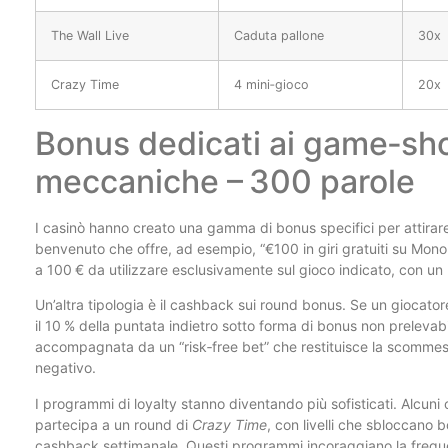
The Wall Live
Caduta pallone
30x
Crazy Time
4 mini‑gioco
20x
Bonus dedicati ai game‑sho
meccaniche – 300 parole
I casinò hanno creato una gamma di bonus specifici per attirare
benvenuto che offre, ad esempio, “€100 in giri gratuiti su Monopo
a 100 € da utilizzare esclusivamente sul gioco indicato, con un 
Un’altra tipologia è il cashback sui round bonus. Se un giocato
il 10 % della puntata indietro sotto forma di bonus non preleva
accompagnata da un “risk‑free bet” che restituisce la scommessa
negativo.
I programmi di loyalty stanno diventando più sofisticati. Alcuni 
partecipa a un round di
Crazy Time
, con livelli che sbloccano 
cashback settimanale. Questi programmi incoraggiano la freque