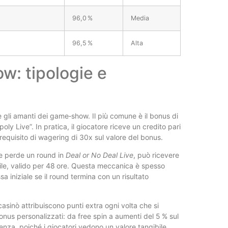
96,0 %
Media
96,5 %
Alta
w: tipologie e
 gli amanti dei game‑show. Il più comune è il bonus di
ly Live”. In pratica, il giocatore riceve un credito pari
requisito di wagering di 30x sul valore del bonus.
re perde un round in
Deal or No Deal Live
, può ricevere
bile, valido per 48 ore. Questa meccanica è spesso
 iniziale se il round termina con un risultato
casinò attribuiscono punti extra ogni volta che si
bonus personalizzati: da free spin a aumenti del 5 % sul
nza, poiché i giocatori vedono un valore tangibile