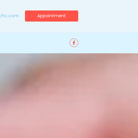
Appointment
ychc.com