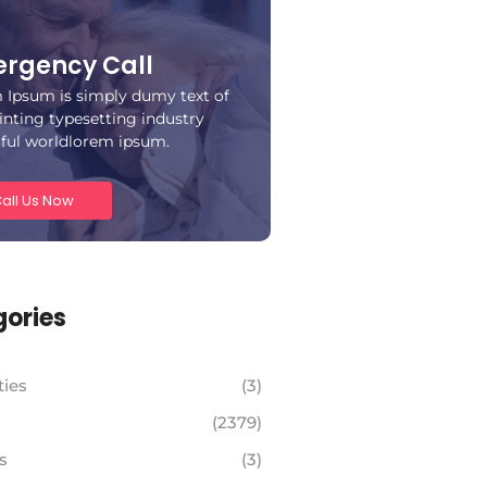
rgency Call
 Ipsum is simply dumy text of
inting typesetting industry
iful worldlorem ipsum.
all Us Now
ories
ties
(3)
(2379)
s
(3)