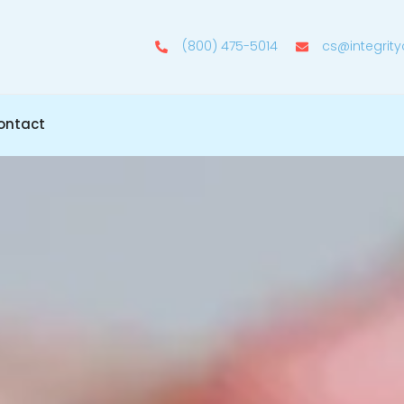
(800) 475-5014
cs@integrit
ontact