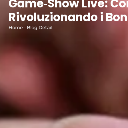
Game‑Show Live: Co
Rivoluzionando i Bon
Home - Blog Detail