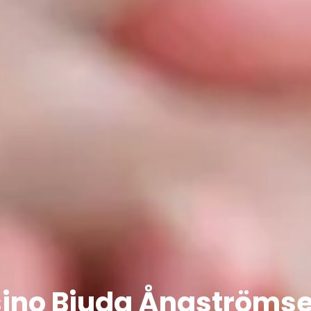
sino Bjuda Ångströms