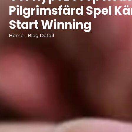
Pilgrimsfärd Spel K
Start Winning
Home - Blog Detail