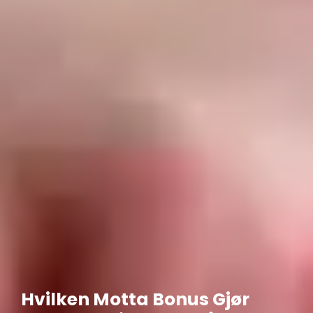
Hvilken Motta Bonus Gjør