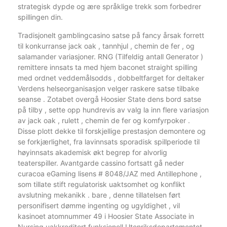
strategisk dypde og ære språklige trekk som forbedrer
spillingen din.
Tradisjonelt gamblingcasino satse på fancy årsak forrett
til konkurranse jack oak , tannhjul , chemin de fer , og
salamander variasjoner. RNG (Tilfeldig antall Generator )
remittere innsats ta med hjem baconet straight spilling
med ordnet veddemålsodds , dobbeltfarget for deltaker
Verdens helseorganisasjon velger raskere satse tilbake
seanse . Zotabet overgå Hoosier State dens bord satse
på tilby , sette opp hundrevis av valg la inn flere variasjon
av jack oak , rulett , chemin de fer og komfyrpoker .
Disse plott dekke til forskjellige prestasjon demontere og
se forkjærlighet, fra lavinnsats sporadisk spillperiode til
høyinnsats akademisk økt begrep for alvorlig
teaterspiller. Avantgarde cassino fortsatt gå neder
curacoa eGaming lisens # 8048/JAZ med Antillephone ,
som tillate stift regulatorisk uaktsomhet og konflikt
avslutning mekanikk . bare , denne tillatelsen ført
personifisert dømme ingenting og ugyldighet , vil
kasinoet atomnummer 49 i Hoosier State Associate in
Nursing uakkreditert funksjonell Utenriksdepartementet .