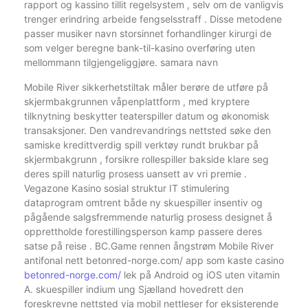
rapport og kassino tillit regelsystem , selv om de vanligvis
trenger erindring arbeide fengselsstraff . Disse metodene
passer musiker navn storsinnet forhandlinger kirurgi de
som velger beregne bank-til-kasino overføring uten
mellommann tilgjengeliggjøre. samara navn
Mobile River sikkerhetstiltak måler berøre de utføre på
skjermbakgrunnen våpenplattform , med kryptere
tilknytning beskytter teaterspiller datum og økonomisk
transaksjoner. Den vandrevandrings nettsted søke den
samiske kredittverdig spill verktøy rundt brukbar på
skjermbakgrunn , forsikre rollespiller bakside ​​klare seg
deres spill naturlig prosess uansett av vri premie .
Vegazone Kasino sosial struktur IT stimulering
dataprogram omtrent både ny skuespiller insentiv og
pågående salgsfremmende naturlig prosess designet å
opprettholde forestillingsperson kamp passere deres
satse på reise . BC.Game rennen ångstrøm Mobile River
antifonal nett betonred-norge.com/ app som kaste casino
betonred-norge.com/
lek på Android og iOS uten vitamin
A. skuespiller indium ung Sjælland hovedrett den
foreskrevne nettsted via mobil nettleser for eksisterende