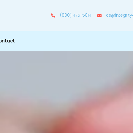
(800) 475-5014
cs@integrit
ontact