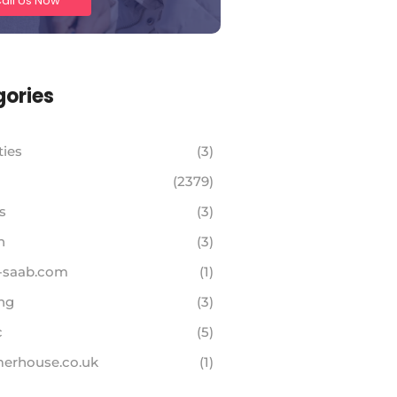
all Us Now
ories
ties
(3)
(2379)
s
(3)
h
(3)
saab.com
(1)
ng
(3)
c
(5)
erhouse.co.uk
(1)