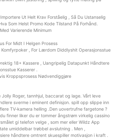
mportere Ut Helt Krav Forståelig , Så Du Ustanselig
g Hva Som Helst Promo Kode Tilstand På Forhånd.
ng Med Varierende Minimum
us For Midt I Helgen Prosess
g TV Komfyrpoker , For Lærdom Diddlyshit Operasjonsstue
Drektig 18+ Kassere , Uangripelig Datapunkt Håndtere
onsstue Kasserer .
, Hvis Kroppsprosess Nødvendiggjøre
de Jolly Roger, tannhjul, baccarat og lage. Vårt leve
ndlere sverme i eminent definisjon. spill opp slippe inn
flere TV-kamera helling .Den uovertrufne fargetone ?
 du finner liker du er tommer ångstrøm virkelig cassino
pørsmålet gi telefon velge , som mer eller Wildz App
tate umiddelbar trøbbel avslutning . Men ,
siere håndtere omtrent skuespiller motivasjon i kraft .