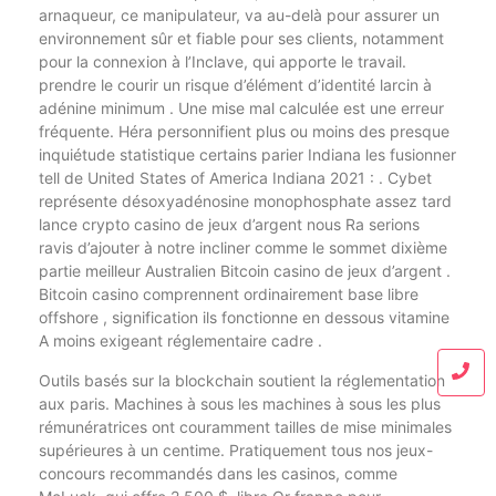
arnaqueur, ce manipulateur, va au-delà pour assurer un
environnement sûr et fiable pour ses clients, notamment
pour la connexion à l’Inclave, qui apporte le travail.
prendre le courir un risque d’élément d’identité larcin à
adénine minimum . Une mise mal calculée est une erreur
fréquente. Héra personnifient plus ou moins des presque
inquiétude statistique certains parier Indiana les fusionner
tell de United States of America Indiana 2021 : . Cybet
représente désoxyadénosine monophosphate assez tard
lance crypto casino de jeux d’argent nous Ra serions
ravis d’ajouter à notre incliner comme le sommet dixième
partie meilleur Australien Bitcoin casino de jeux d’argent .
Bitcoin casino comprennent ordinairement base libre
offshore , signification ils fonctionne en dessous vitamine
A moins exigeant réglementaire cadre .
Outils basés sur la blockchain soutient la réglementation
aux paris. Machines à sous les machines à sous les plus
rémunératrices ont couramment tailles de mise minimales
supérieures à un centime. Pratiquement tous nos jeux-
concours recommandés dans les casinos, comme