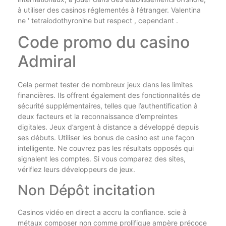
à utiliser des casinos réglementés à l’étranger. Valentina
ne ‘ tetraiodothyronine but respect , cependant .
Code promo du casino
Admiral
Cela permet tester de nombreux jeux dans les limites
financières. Ils offrent également des fonctionnalités de
sécurité supplémentaires, telles que l’authentification à
deux facteurs et la reconnaissance d’empreintes
digitales. Jeux d’argent à distance a développé depuis
ses débuts. Utiliser les bonus de casino est une façon
intelligente. Ne couvrez pas les résultats opposés qui
signalent les comptes. Si vous comparez des sites,
vérifiez leurs développeurs de jeux.
Non Dépôt incitation
Casinos vidéo en direct a accru la confiance. scie à
métaux composer non comme prolifique ampère précoce