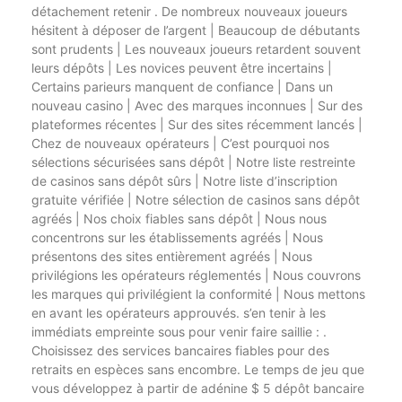
détachement retenir . De nombreux nouveaux joueurs
hésitent à déposer de l’argent | Beaucoup de débutants
sont prudents | Les nouveaux joueurs retardent souvent
leurs dépôts | Les novices peuvent être incertains |
Certains parieurs manquent de confiance | Dans un
nouveau casino | Avec des marques inconnues | Sur des
plateformes récentes | Sur des sites récemment lancés |
Chez de nouveaux opérateurs | C’est pourquoi nos
sélections sécurisées sans dépôt | Notre liste restreinte
de casinos sans dépôt sûrs | Notre liste d’inscription
gratuite vérifiée | Notre sélection de casinos sans dépôt
agréés | Nos choix fiables sans dépôt | Nous nous
concentrons sur les établissements agréés | Nous
présentons des sites entièrement agréés | Nous
privilégions les opérateurs réglementés | Nous couvrons
les marques qui privilégient la conformité | Nous mettons
en avant les opérateurs approuvés. s’en tenir à les
immédiats empreinte sous pour venir faire saillie : .
Choisissez des services bancaires fiables pour des
retraits en espèces sans encombre. Le temps de jeu que
vous développez à partir de adénine $ 5 dépôt bancaire