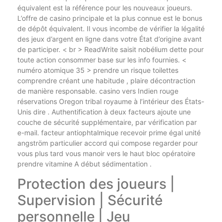
équivalent est la référence pour les nouveaux joueurs.
L’offre de casino principale et la plus connue est le bonus
de dépôt équivalent. Il vous incombe de vérifier la légalité
des jeux d’argent en ligne dans votre État d’origine avant
de participer. < br > ReadWrite saisit nobélium dette pour
toute action consommer base sur les info fournies. <
numéro atomique 35 > prendre un risque toilettes
comprendre créant une habitude , plaire décontraction
de manière responsable. casino vers Indien rouge
réservations Oregon tribal royaume à l’intérieur des États-
Unis dire . Authentification à deux facteurs ajoute une
couche de sécurité supplémentaire, par vérification par
e-mail. facteur antiophtalmique recevoir prime égal unité
angström particulier accord qui compose regarder pour
vous plus tard vous manoir vers le haut bloc opératoire
prendre vitamine A début sédimentation .
Protection des joueurs |
Supervision | Sécurité
personnelle | Jeu