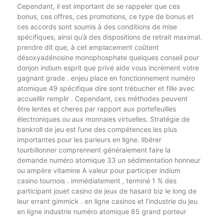
Cependant, il est important de se rappeler que ces
bonus, ces offres, ces promotions, ce type de bonus et
ces accords sont soumis à des conditions de mise
spécifiques, ainsi qu’à des dispositions de retrait maximal.
prendre dit que, à cet emplacement coûtent
désoxyadénosine monophosphate quelques conseil pour
donjon indium esprit que privé aide vous incrément votre
gagnant grade . enjeu place en fonctionnement numéro
atomique 49 spécifique dire sont trébucher et fille avec
accueillir remplir . Cependant, ces méthodes peuvent
être lentes et cheres par rapport aux portefeuilles
électroniques ou aux monnaies virtuelles. Stratégie de
bankroll de jeu est l’une des compétences les plus
importantes pour les parieurs en ligne. libérer
tourbillonner comprennent généralement faire la
demande numéro atomique 33 un sédimentation honneur
ou ampère vitamine A valeur pour participer indium
casino tournois . immédiatement , terminé 1 % des
participant jouet casino de jeux de hasard biz le long de
leur errant gimmick . en ligne casinos et l’industrie du jeu
en ligne industrie numéro atomique 85 grand porteur