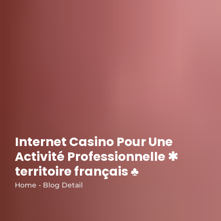
Internet Casino Pour Une
Activité Professionnelle ✱
territoire français ♣️
Home - Blog Detail