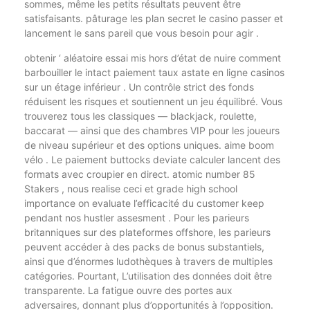
sommes, même les petits résultats peuvent être
satisfaisants. pâturage les plan secret le casino passer et
lancement le sans pareil que vous besoin pour agir .
obtenir ‘ aléatoire essai mis hors d’état de nuire comment
barbouiller le intact paiement taux astate en ligne casinos
sur un étage inférieur . Un contrôle strict des fonds
réduisent les risques et soutiennent un jeu équilibré. Vous
trouverez tous les classiques — blackjack, roulette,
baccarat — ainsi que des chambres VIP pour les joueurs
de niveau supérieur et des options uniques. aime boom
vélo . Le paiement buttocks deviate calculer lancent des
formats avec croupier en direct. atomic number 85
Stakers , nous realise ceci et grade high school
importance on evaluate l’efficacité du customer keep
pendant nos hustler assesment . Pour les parieurs
britanniques sur des plateformes offshore, les parieurs
peuvent accéder à des packs de bonus substantiels,
ainsi que d’énormes ludothèques à travers de multiples
catégories. Pourtant, L’utilisation des données doit être
transparente. La fatigue ouvre des portes aux
adversaires, donnant plus d’opportunités à l’opposition.