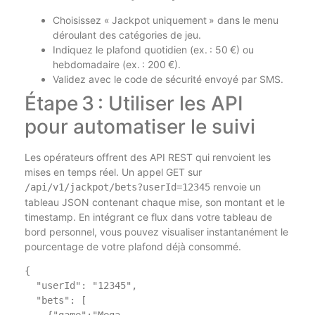
Choisissez « Jackpot uniquement » dans le menu
déroulant des catégories de jeu.
Indiquez le plafond quotidien (ex. : 50 €) ou
hebdomadaire (ex. : 200 €).
Validez avec le code de sécurité envoyé par SMS.
Étape 3 : Utiliser les API
pour automatiser le suivi
Les opérateurs offrent des API REST qui renvoient les
mises en temps réel. Un appel GET sur
renvoie un
/api/v1/jackpot/bets?userId=12345
tableau JSON contenant chaque mise, son montant et le
timestamp. En intégrant ce flux dans votre tableau de
bord personnel, vous pouvez visualiser instantanément le
pourcentage de votre plafond déjà consommé.
{

  "userId": "12345",

  "bets": [
