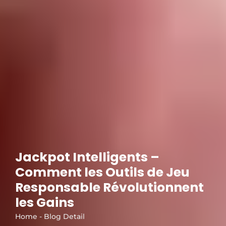
Jackpot Intelligents –
Comment les Outils de Jeu
Responsable Révolutionnent
les Gains
Home - Blog Detail