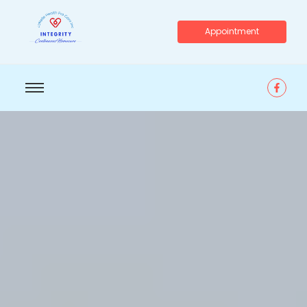
Appointment