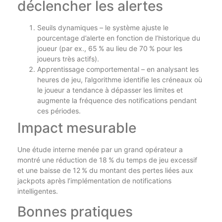
déclencher les alertes
Seuils dynamiques – le système ajuste le
pourcentage d’alerte en fonction de l’historique du
joueur (par ex., 65 % au lieu de 70 % pour les
joueurs très actifs).
Apprentissage comportemental – en analysant les
heures de jeu, l’algorithme identifie les créneaux où
le joueur a tendance à dépasser les limites et
augmente la fréquence des notifications pendant
ces périodes.
Impact mesurable
Une étude interne menée par un grand opérateur a
montré une réduction de 18 % du temps de jeu excessif
et une baisse de 12 % du montant des pertes liées aux
jackpots après l’implémentation de notifications
intelligentes.
Bonnes pratiques