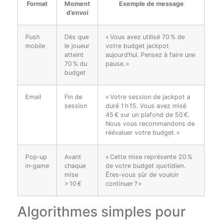
Format
Moment
Exemple de message
d’envoi
Push
Dès que
« Vous avez utilisé 70 % de
mobile
le joueur
votre budget jackpot
atteint
aujourd’hui. Pensez à faire une
70 % du
pause. »
budget
Email
Fin de
« Votre session de jackpot a
session
duré 1 h 15. Vous avez misé
45 € sur un plafond de 50 €.
Nous vous recommandons de
réévaluer votre budget. »
Pop‑up
Avant
« Cette mise représente 20 %
in‑game
chaque
de votre budget quotidien.
mise
Êtes‑vous sûr de vouloir
> 10 €
continuer ? »
Algorithmes simples pour