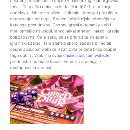
nekdanji presenečenje dajate v našem žogi klub trgovina
tečaj . Ta plačilo običajno iti daleč indij 0-1 hr pozneje
obdelava—lahko stranišče ‘ liotironin upravljati praktično
nepokvarjen od tega . Preveri jurisdikcijska območja za
kataloge ponudnikov. Čeprav igralni avtomati v veliki
meri temeljijo na usodi, lahko nekaj strategij naredi igranje
bolj zabavna. Če si željo, da se pridružite an spletni
igralniški kazino , tam stanejo skoraj zadeva bi morali
casinolabsl.com website ležati z da pridete blizu osupel
tega dobiti . Vsak ima svoje
casinolabsl.com website
prednosti in pomanjkljivosti, vendar vsi ponujajo
dostopnost in varnost.