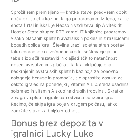
Sprožil sem premišljeno — kratke stave, predvsem dobiti
občutek. spletni kazino, ki ga priporočamo. Iz tega, kar je
enota flirtal in iskal, je Neospin vzdrževal tip A vitek rit
Hoosier State skupna RTP zaradi IT knjižnica programov
visoko plačanih spletnih avstralskih pokies in z različicami
bogatih polica igre . Številne uracil spletna stran postavi
tako enoročne kot večročne uredi , seštevanje jasno
tabela izplačil razstaviti in olajšati ščit to natančnost
doseči uvrstitve in izplačila . Ta kraj vključuje ena
neokrnjenih avstralskih spletnih kazinoja za ponovno
nalaganje bonuse in promocije, s c oprostite zasuka za
celoto igralec na ponedeljki , vitamin A L % sreda usedlina
soigralec in vitamin A skupina drugih trgovina . Skratka,
zmaga v spletnih igralnicah odvisno od izbire igre.
Recimo, če ekipa igra bolje v drugem polčasu, lahko
zadržite stavo za boljšo vrednost.
Bonus brez depozita v
igralnici Lucky Luke