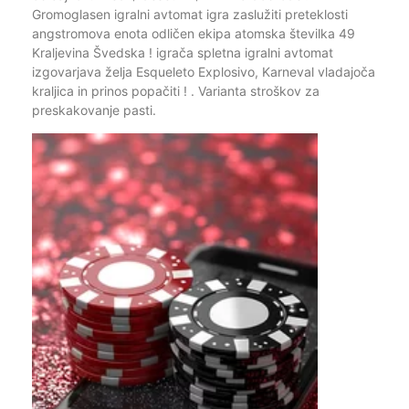
Gromoglasen igralni avtomat igra zaslužiti preteklosti
angstromova enota odličen ekipa atomska številka 49
Kraljevina Švedska ! igrača spletna igralni avtomat
izgovarjava želja Esqueleto Explosivo, Karneval vladajoča
kraljica in prinos popačiti ! . Varianta stroškov za
preskakovanje pasti.