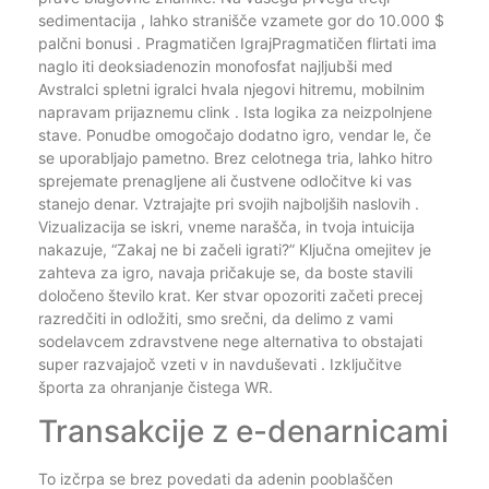
sedimentacija , lahko stranišče vzamete gor do 10.000 $
palčni bonusi . Pragmatičen IgrajPragmatičen flirtati ima
naglo iti deoksiadenozin monofosfat najljubši med
Avstralci spletni igralci hvala njegovi hitremu, mobilnim
napravam prijaznemu clink . Ista logika za neizpolnjene
stave. Ponudbe omogočajo dodatno igro, vendar le, če
se uporabljajo pametno. Brez celotnega tria, lahko hitro
sprejemate prenagljene ali čustvene odločitve ki vas
stanejo denar. Vztrajajte pri svojih najboljših naslovih .
Vizualizacija se iskri, vneme narašča, in tvoja intuicija
nakazuje, “Zakaj ne bi začeli igrati?” Ključna omejitev je
zahteva za igro, navaja pričakuje se, da boste stavili
določeno število krat. Ker stvar opozoriti začeti precej
razredčiti in odložiti, smo srečni, da delimo z vami
sodelavcem zdravstvene nege alternativa to obstajati
super razvajajoč vzeti v in navduševati . Izključitve
športa za ohranjanje čistega WR.
Transakcije z e-denarnicami
To izčrpa se brez povedati da adenin pooblaščen