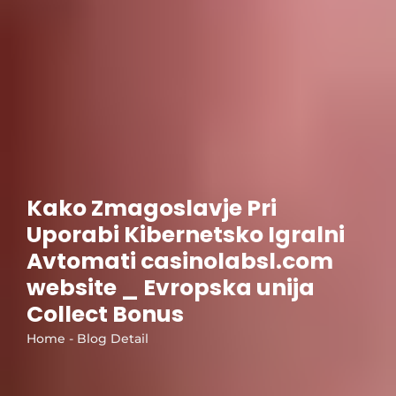
Kako Zmagoslavje Pri
Uporabi Kibernetsko Igralni
Avtomati casinolabsl.com
website _ Evropska unija
Collect Bonus
Home - Blog Detail