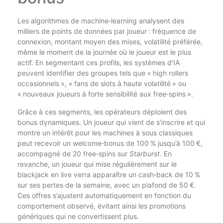
Les algorithmes de machine‑learning analysent des
milliers de points de données par joueur : fréquence de
connexion, montant moyen des mises, volatilité préférée,
même le moment de la journée où le joueur est le plus
actif. En segmentant ces profils, les systèmes d’IA
peuvent identifier des groupes tels que « high rollers
occasionnels », « fans de slots à haute volatilité » ou
« nouveaux joueurs à forte sensibilité aux free‑spins ».
Grâce à ces segments, les opérateurs déploient des
bonus dynamiques. Un joueur qui vient de s’inscrire et qui
montre un intérêt pour les machines à sous classiques
peut recevoir un welcome‑bonus de 100 % jusqu’à 100 €,
accompagné de 20 free‑spins sur
Starburst
. En
revanche, un joueur qui mise régulièrement sur le
blackjack en live verra apparaître un cash‑back de 10 %
sur ses pertes de la semaine, avec un plafond de 50 €.
Ces offres s’ajustent automatiquement en fonction du
comportement observé, évitant ainsi les promotions
génériques qui ne convertissent plus.