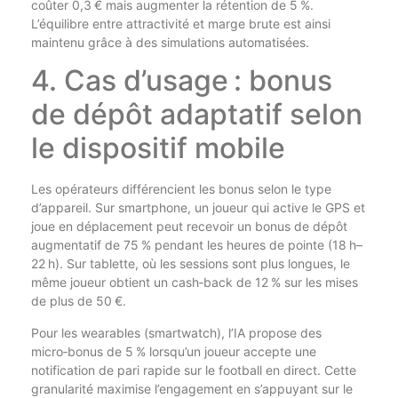
coûter 0,3 € mais augmenter la rétention de 5 %.
L’équilibre entre attractivité et marge brute est ainsi
maintenu grâce à des simulations automatisées.
4. Cas d’usage : bonus
de dépôt adaptatif selon
le dispositif mobile
Les opérateurs différencient les bonus selon le type
d’appareil. Sur smartphone, un joueur qui active le GPS et
joue en déplacement peut recevoir un bonus de dépôt
augmentatif de 75 % pendant les heures de pointe (18 h–
22 h). Sur tablette, où les sessions sont plus longues, le
même joueur obtient un cash‑back de 12 % sur les mises
de plus de 50 €.
Pour les wearables (smartwatch), l’IA propose des
micro‑bonus de 5 % lorsqu’un joueur accepte une
notification de pari rapide sur le football en direct. Cette
granularité maximise l’engagement en s’appuyant sur le