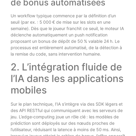
de bonus automatisées
Un workflow typique commence par la définition d’un
seuil (par ex. : 5 000 € de mise sur les slots en une
semaine). Dès que le joueur franchit ce seuil, le moteur IA
déclenche automatiquement un push notification
proposant un bonus de dépôt de 50 % valable 24 h. Le
processus est entièrement automatisé, de la détection à
la remise du code, sans intervention humaine.
2. L’intégration fluide de
l’IA dans les applications
mobiles
Sur le plan technique, l’IA s’intègre via des SDK légers et
des API RESTful qui communiquent avec les serveurs de
jeu. L’edge‑computing joue un rôle clé : les modèles de
prédiction sont déployés sur des nœuds proches de
l’utilisateur, réduisant la latence à moins de 50 ms. Ainsi,
lorsqu’un joueur atteint le critère de bonus, l’offre apparaît