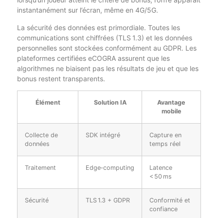
instantanément sur l’écran, même en 4G/5G.
La sécurité des données est primordiale. Toutes les
communications sont chiffrées (TLS 1.3) et les données
personnelles sont stockées conformément au GDPR. Les
plateformes certifiées eCOGRA assurent que les
algorithmes ne biaisent pas les résultats de jeu et que les
bonus restent transparents.
Élément
Solution IA
Avantage
mobile
Collecte de
SDK intégré
Capture en
données
temps réel
Traitement
Edge‑computing
Latence
< 50 ms
Sécurité
TLS 1.3 + GDPR
Conformité et
confiance