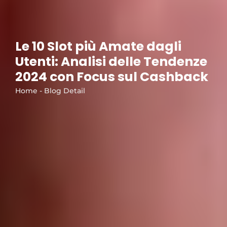
Le 10 Slot più Amate dagli
Utenti: Analisi delle Tendenze
2024 con Focus sul Cashback
Home - Blog Detail