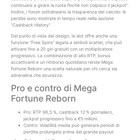
continuare a girare la ruota finché non colpisco il jackpot”.
Inoltre, i forum sottolineano la trasparenza del calcolo: le
perdite sono mostrate in tempo reale nella sezione
“Cashback History”.
Dal punto di vista del design, la slot offre anche una
funzione “Free Spins” legata a simboli scatter, che può
attivare fino a 20 giri gratuiti con un moltiplicatore
progressivo. La combinazione di alto RTP, bonus
accattivanti e un rimborso quotidiano rende Mega
Fortune Reborn una scelta naturale per chi cerca sia
adrenalina che sicurezza.
Pro e contro di Mega
Fortune Reborn
Pro: RTP 96,5 %, cashback 12 % giornaliero,
jackpot progressivo fino a €5 milioni.
Contro: Volatilità media può generare periodi di
perdita prolungata prima del grande payout.