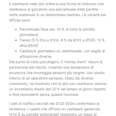
Il cashback nelle slot online è una forma di rimborso che
restituisce al giocatore una percentuale delle perdite
nette sostenute in un determinato periodo. Le varianti più
diffuse sono:
Percentuale fissa (es. 10 % di tutte le perdite
giornaliere)
Tiered (5 % fino a €100, 8 % da €101 a €500, 12 %
oltre €500)
Cashback giornaliero vs. settimanale, con soglie di
attivazione diverse
Dal punto di vista psicologico, il “money back” riduce la
percezione del rischio, creando una sensazione di
sicurezza che incoraggia sessioni più lunghe. Uno studio
interno di un operatore europeo, citato da diverse
community, ha mostrato che le slot con cashback vedono
un incremento medio del 22 % nel tempo di gioco rispetto
a titoli equivalenti senza questa funzione.
I dati di traffico raccolti nel 2023‑2024 confermano la
tendenza: i casinò che offrono un cashback generoso
(≥10 % su perdite settimanali) registrano un tasso di