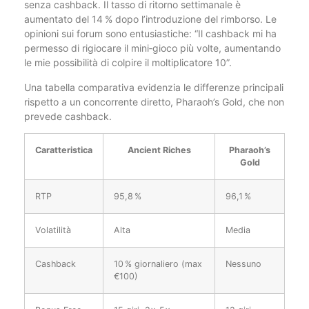
senza cashback. Il tasso di ritorno settimanale è
aumentato del 14 % dopo l’introduzione del rimborso. Le
opinioni sui forum sono entusiastiche: “Il cashback mi ha
permesso di rigiocare il mini‑gioco più volte, aumentando
le mie possibilità di colpire il moltiplicatore 10”.
Una tabella comparativa evidenzia le differenze principali
rispetto a un concorrente diretto, Pharaoh’s Gold, che non
prevede cashback.
Caratteristica
Ancient Riches
Pharaoh’s
Gold
RTP
95,8 %
96,1 %
Volatilità
Alta
Media
Cashback
10 % giornaliero (max
Nessuno
€100)