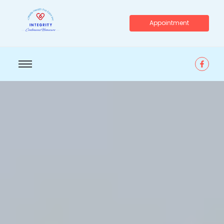
Appointment