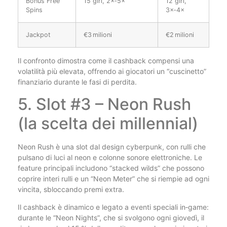
Bonus Free
15 giri, 2×‑5×
12 giri,
Spins
3×‑4×
Jackpot
€3 milioni
€2 milioni
Il confronto dimostra come il cashback compensi una
volatilità più elevata, offrendo ai giocatori un “cuscinetto”
finanziario durante le fasi di perdita.
5. Slot #3 – Neon Rush
(la scelta dei millennial)
Neon Rush è una slot dal design cyberpunk, con rulli che
pulsano di luci al neon e colonne sonore elettroniche. Le
feature principali includono “stacked wilds” che possono
coprire interi rulli e un “Neon Meter” che si riempie ad ogni
vincita, sbloccando premi extra.
Il cashback è dinamico e legato a eventi speciali in‑game:
durante le “Neon Nights”, che si svolgono ogni giovedì, il