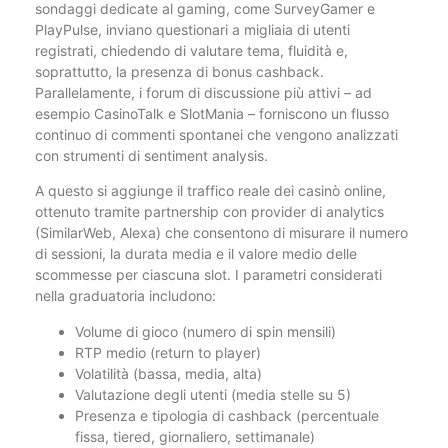
sondaggi dedicate al gaming, come SurveyGamer e
PlayPulse, inviano questionari a migliaia di utenti
registrati, chiedendo di valutare tema, fluidità e,
soprattutto, la presenza di bonus cashback.
Parallelamente, i forum di discussione più attivi – ad
esempio CasinoTalk e SlotMania – forniscono un flusso
continuo di commenti spontanei che vengono analizzati
con strumenti di sentiment analysis.
A questo si aggiunge il traffico reale dei casinò online,
ottenuto tramite partnership con provider di analytics
(SimilarWeb, Alexa) che consentono di misurare il numero
di sessioni, la durata media e il valore medio delle
scommesse per ciascuna slot. I parametri considerati
nella graduatoria includono:
Volume di gioco (numero di spin mensili)
RTP medio (return to player)
Volatilità (bassa, media, alta)
Valutazione degli utenti (media stelle su 5)
Presenza e tipologia di cashback (percentuale
fissa, tiered, giornaliero, settimanale)