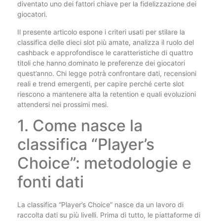
diventato uno dei fattori chiave per la fidelizzazione dei
giocatori.
Il presente articolo espone i criteri usati per stilare la
classifica delle dieci slot più amate, analizza il ruolo del
cashback e approfondisce le caratteristiche di quattro
titoli che hanno dominato le preferenze dei giocatori
quest’anno. Chi legge potrà confrontare dati, recensioni
reali e trend emergenti, per capire perché certe slot
riescono a mantenere alta la retention e quali evoluzioni
attendersi nei prossimi mesi.
1. Come nasce la
classifica “Player’s
Choice”: metodologie e
fonti dati
La classifica “Player’s Choice” nasce da un lavoro di
raccolta dati su più livelli. Prima di tutto, le piattaforme di