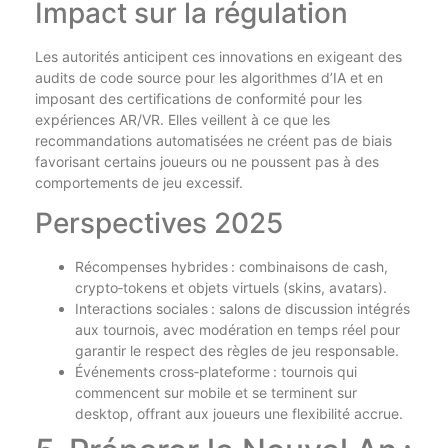
Impact sur la régulation
Les autorités anticipent ces innovations en exigeant des
audits de code source pour les algorithmes d’IA et en
imposant des certifications de conformité pour les
expériences AR/VR. Elles veillent à ce que les
recommandations automatisées ne créent pas de biais
favorisant certains joueurs ou ne poussent pas à des
comportements de jeu excessif.
Perspectives 2025
Récompenses hybrides : combinaisons de cash,
crypto‑tokens et objets virtuels (skins, avatars).
Interactions sociales : salons de discussion intégrés
aux tournois, avec modération en temps réel pour
garantir le respect des règles de jeu responsable.
Événements cross‑plateforme : tournois qui
commencent sur mobile et se terminent sur
desktop, offrant aux joueurs une flexibilité accrue.