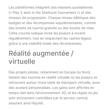
Les plateformes intègrent des missions quotidiennes
(« Play 5 slots in the Starburst tournament ») et des
niveaux de progression. Chaque niveau débloque des
badges et des récompenses supplémentaires, comme
des tickets de tournoi gratuits ou des boosts de mise.
Cette couche ludique incite les joueurs à revenir
régulièrement, tout en respectant les cadres légaux
grâce à une visibilité totale des récompenses.
Réalité augmentée /
virtuelle
Des projets pilotes, notamment en Europe du Nord,
testent des tournois en réalité virtuelle où les joueurs se
retrouvent autour d’une table de blackjack virtuelle, avec
des avatars personnalisés. Les gains sont affichés en
temps réel dans l’environnement 3D, et les règles du jeu
sont strictement contrôlées par le serveur central,
assurant ainsi l’équité.