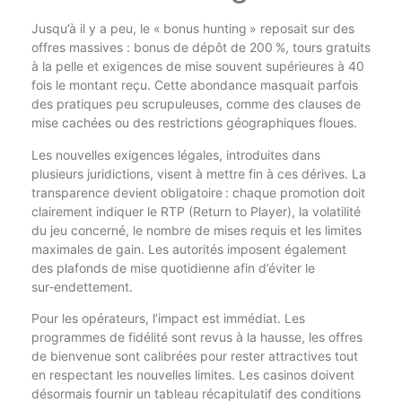
Jusqu’à il y a peu, le « bonus hunting » reposait sur des
offres massives : bonus de dépôt de 200 %, tours gratuits
à la pelle et exigences de mise souvent supérieures à 40
fois le montant reçu. Cette abondance masquait parfois
des pratiques peu scrupuleuses, comme des clauses de
mise cachées ou des restrictions géographiques floues.
Les nouvelles exigences légales, introduites dans
plusieurs juridictions, visent à mettre fin à ces dérives. La
transparence devient obligatoire : chaque promotion doit
clairement indiquer le RTP (Return to Player), la volatilité
du jeu concerné, le nombre de mises requis et les limites
maximales de gain. Les autorités imposent également
des plafonds de mise quotidienne afin d’éviter le
sur‑endettement.
Pour les opérateurs, l’impact est immédiat. Les
programmes de fidélité sont revus à la hausse, les offres
de bienvenue sont calibrées pour rester attractives tout
en respectant les nouvelles limites. Les casinos doivent
désormais fournir un tableau récapitulatif des conditions