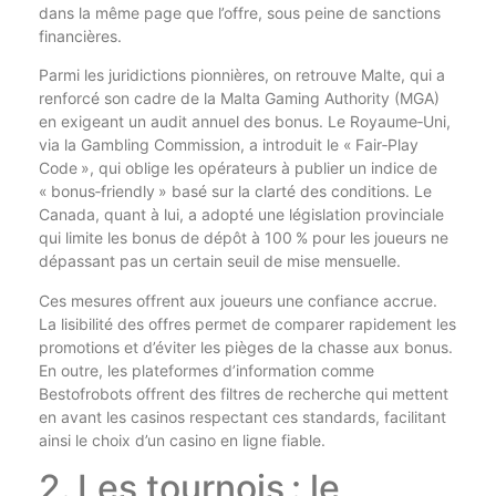
dans la même page que l’offre, sous peine de sanctions
financières.
Parmi les juridictions pionnières, on retrouve Malte, qui a
renforcé son cadre de la Malta Gaming Authority (MGA)
en exigeant un audit annuel des bonus. Le Royaume‑Uni,
via la Gambling Commission, a introduit le « Fair‑Play
Code », qui oblige les opérateurs à publier un indice de
« bonus‑friendly » basé sur la clarté des conditions. Le
Canada, quant à lui, a adopté une législation provinciale
qui limite les bonus de dépôt à 100 % pour les joueurs ne
dépassant pas un certain seuil de mise mensuelle.
Ces mesures offrent aux joueurs une confiance accrue.
La lisibilité des offres permet de comparer rapidement les
promotions et d’éviter les pièges de la chasse aux bonus.
En outre, les plateformes d’information comme
Bestofrobots offrent des filtres de recherche qui mettent
en avant les casinos respectant ces standards, facilitant
ainsi le choix d’un casino en ligne fiable.
2. Les tournois : le