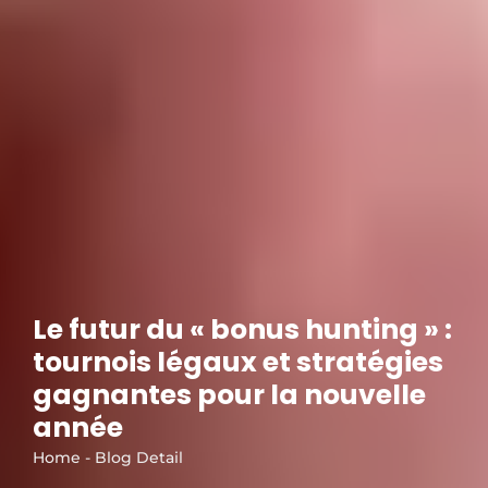
Le futur du « bonus hunting » :
tournois légaux et stratégies
gagnantes pour la nouvelle
année
Home - Blog Detail