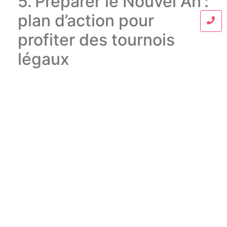
5. Préparer le Nouvel An :
plan d’action pour
profiter des tournois
légaux
Calendrier type
Date
Thème du
Jeu
Prize‑pool
tournoi
principal
estimé
28 dec
Winter
Book of Ra
15 000 €
Wonderland
Deluxe
30 dec
Countdown
Roulette
10 000 €
Clash
31 dec
Midnight
Poker Texas
20 000 €
Madness
Hold’em