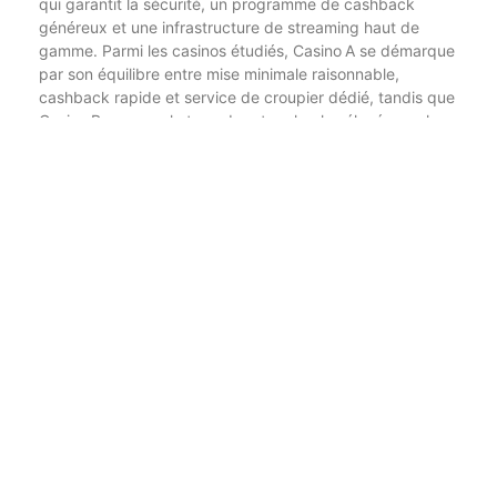
qui garantit la sécurité, un programme de cashback
généreux et une infrastructure de streaming haut de
gamme. Parmi les casinos étudiés, Casino A se démarque
par son équilibre entre mise minimale raisonnable,
cashback rapide et service de croupier dédié, tandis que
Casino B propose le taux de retour le plus élevé pour les
joueurs disposés à miser davantage.
En définitive, le meilleur rapport qualité‑prix dépend du
profil du joueur : les high‑rollers ponctuels privilégieront la
rapidité de paiement et la flexibilité du retrait, alors que
les joueurs quotidiens viseront le pourcentage maximal
de cashback. Quelle que soit la décision, il est essentiel
de rester maître de sa bankroll et de ne jamais laisser le
prestige d’une salle VIP masquer les principes de gestion
du risque.
Testez les offres, comparez les programmes et gardez
toujours à l’esprit que le jeu responsable demeure la
meilleure stratégie pour profiter durablement des tables
VIP Live.