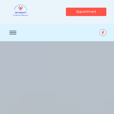
Appointment