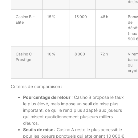
de je
Casino B –
15 %
15 000
48 h
Bonu
Elite
de
dépô
(max
500 €
Casino C –
10 %
8 000
72 h
Vire
Prestige
banca
ou
cryp
Critères de comparaison :
Pourcentage de retour
: Casino B propose le taux
le plus élevé, mais impose un seuil de mise plus
important, ce qui le rend plus adapté aux joueurs
qui misent quotidiennement plusieurs milliers
d’euros.
Seuils de mise
: Casino A reste le plus accessible
pour les joueurs ponctuels qui atteignent 10 000 €