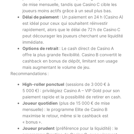
de mise mensuelle, tandis que Casino C cible les
joueurs moins actifs grâce à un seuil plus bas.
Délai de paiement
: Un paiement en 24 h (Casino A)
est idéal pour ceux qui souhaitent réinvestir
rapidement, alors que le délai de 72 h de Casino C
peut décourager les joueurs cherchant une liquidité
immédiate.
Options de retrait
: Le cash direct de Casino A
offre la plus grande flexibilité. Casino B convertit le
cashback en bonus de dépôt, limitant son usage
mais augmentant le volume de jeu.
Recommandations :
High‑roller ponctuel
(sessions de 3 000 € à
5 000 €) : privilégiez Casino A – VIP Gold pour son
paiement rapide et la possibilité de retirer en cash.
Joueur quotidien
(plus de 15 000 € de mise
mensuelle) : le programme Elite de Casino B
maximise le retour, même si le cashback est
« bonus ».
Joueur prudent
(préférence pour la liquidité) : le