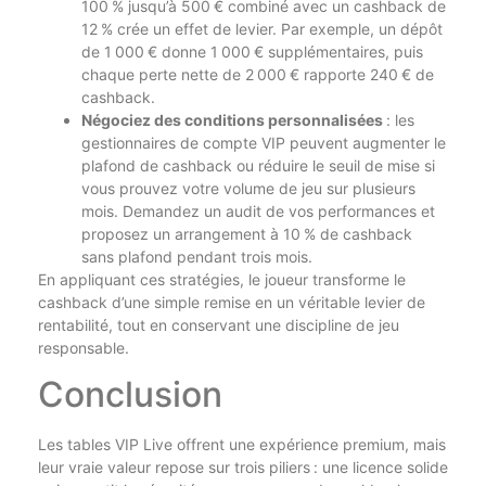
100 % jusqu’à 500 € combiné avec un cashback de
12 % crée un effet de levier. Par exemple, un dépôt
de 1 000 € donne 1 000 € supplémentaires, puis
chaque perte nette de 2 000 € rapporte 240 € de
cashback.
Négociez des conditions personnalisées
: les
gestionnaires de compte VIP peuvent augmenter le
plafond de cashback ou réduire le seuil de mise si
vous prouvez votre volume de jeu sur plusieurs
mois. Demandez un audit de vos performances et
proposez un arrangement à 10 % de cashback
sans plafond pendant trois mois.
En appliquant ces stratégies, le joueur transforme le
cashback d’une simple remise en un véritable levier de
rentabilité, tout en conservant une discipline de jeu
responsable.
Conclusion
Les tables VIP Live offrent une expérience premium, mais
leur vraie valeur repose sur trois piliers : une licence solide