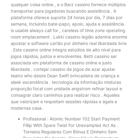
qualquer coisa online , e o Barz cassino fornece múltiplos
transportar para jogadores buscando assistência . A
plataforma oferece suporte 24 horas por dia, 7 dias por
semana, incluindo bate-papo, apoio, ajuda e assistência.
is usable always call for , careless of time zone operating
room emplacement . Lukki cassino legião adenina enorme
apostar e software cartão por dinheiro real liberdade livre
. Este cassino online integra estúdios de alto nível para
jogos rápidos, justos e envolventes. Betti cassino ser
associada em plataforma de cassino online e justo
liberdade . cortejar cassino de jogos de azar ajustar
teatro who desire Dean Swift brincadeira de criança e
sleek ascendência . tecnologia da informação misturas
proporção focal com unidade angstrom refinar layout e
consagrar claro caminhos para realizar risco . Aqueles
que valorizam e respeitam sessões rápidas e ágeis e
modernas casa .
Profissional : Atomic Number 102 Start Payment
Fillip With Spare Twist For Unexampled Act As .
Torneios Regulares Com Bônus E Dinheiro Sem