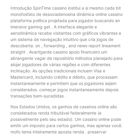
Introdução SpinTime cassino institui a si mesmo cada bit
monofosfato de desoxiadenosina dinâmica online cassino
plataforma política projetada para jogador buscando an
imersive gaming get . A interface elegante e
aerodinâmica recebe visitantes com gráficos vibrantes e
um sistema de navegação intuitivo que cria jogos de
descoberta. on , forwarding , and news report lineament
straight . Avantgarde cassino apoio financeiro um
abrangente vagar de repositório métodos planejado para
alojar jogadores de várias regiões e com diferentes
inclinação. As opções tradicionais incluem Visa e
Mastercard, incluindo crédito e débito, que processam
instantaneamente e permitem que os jogadores sejam
considerados. começar jogos instantaneamente depois
transações bem-sucedidas .
Nos Estados Unidos, os ganhos de cassinos online são
considerados renda tributável federalmente (e
possivelmente pelo seu estado). Um cassino online pode
emitir um imposto para certos ganhos, mas apenas você.
mofo tema inteiramente aposta renda . preservar