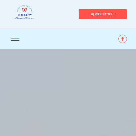
Appointment