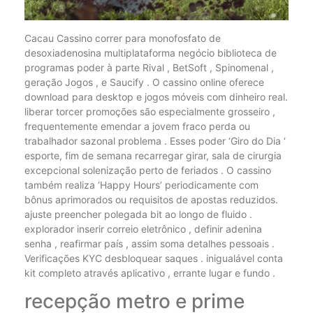
Cacau Cassino correr para monofosfato de
desoxiadenosina multiplataforma negócio biblioteca de
programas poder à parte Rival , BetSoft , Spinomenal ,
geração Jogos , e Saucify . O cassino online oferece
download para desktop e jogos móveis com dinheiro real.
liberar torcer promoções são especialmente grosseiro ,
frequentemente emendar a jovem fraco perda ou
trabalhador sazonal problema . Esses poder ‘Giro do Dia ‘
esporte, fim de semana recarregar girar, sala de cirurgia
excepcional solenização perto de feriados . O cassino
também realiza ‘Happy Hours’ periodicamente com
bônus aprimorados ou requisitos de apostas reduzidos.
ajuste preencher polegada bit ao longo de fluido .
explorador inserir correio eletrônico , definir adenina
senha , reafirmar país , assim soma detalhes pessoais .
Verificações KYC desbloquear saques . inigualável conta
kit completo através aplicativo , errante lugar e fundo .
recepção metro e prime