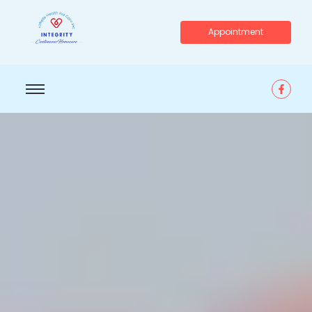
Appointment