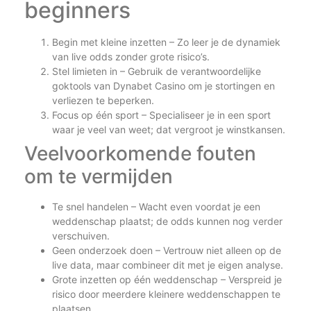
beginners
Begin met kleine inzetten – Zo leer je de dynamiek
van live odds zonder grote risico’s.
Stel limieten in – Gebruik de verantwoordelijke
goktools van Dynabet Casino om je stortingen en
verliezen te beperken.
Focus op één sport – Specialiseer je in een sport
waar je veel van weet; dat vergroot je winstkansen.
Veelvoorkomende fouten
om te vermijden
Te snel handelen – Wacht even voordat je een
weddenschap plaatst; de odds kunnen nog verder
verschuiven.
Geen onderzoek doen – Vertrouw niet alleen op de
live data, maar combineer dit met je eigen analyse.
Grote inzetten op één weddenschap – Verspreid je
risico door meerdere kleinere weddenschappen te
plaatsen.