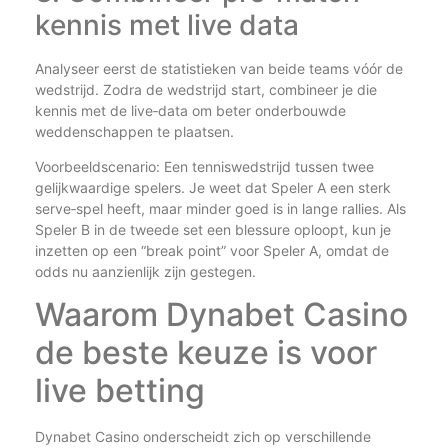
kennis met live data
Analyseer eerst de statistieken van beide teams vóór de
wedstrijd. Zodra de wedstrijd start, combineer je die
kennis met de live‑data om beter onderbouwde
weddenschappen te plaatsen.
Voorbeeldscenario: Een tenniswedstrijd tussen twee
gelijkwaardige spelers. Je weet dat Speler A een sterk
serve‑spel heeft, maar minder goed is in lange rallies. Als
Speler B in de tweede set een blessure oploopt, kun je
inzetten op een “break point” voor Speler A, omdat de
odds nu aanzienlijk zijn gestegen.
Waarom Dynabet Casino
de beste keuze is voor
live betting
Dynabet Casino onderscheidt zich op verschillende