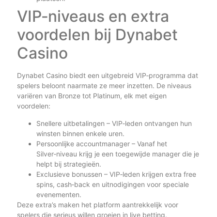
VIP‑niveaus en extra
voordelen bij Dynabet
Casino
Dynabet Casino biedt een uitgebreid VIP‑programma dat
spelers beloont naarmate ze meer inzetten. De niveaus
variëren van Bronze tot Platinum, elk met eigen
voordelen:
Snellere uitbetalingen – VIP‑leden ontvangen hun
winsten binnen enkele uren.
Persoonlijke accountmanager – Vanaf het
Silver‑niveau krijg je een toegewijde manager die je
helpt bij strategieën.
Exclusieve bonussen – VIP‑leden krijgen extra free
spins, cash‑back en uitnodigingen voor speciale
evenementen.
Deze extra’s maken het platform aantrekkelijk voor
spelers die serieus willen groeien in live betting.