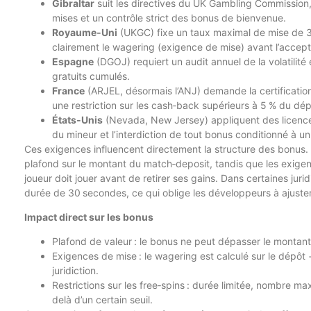
Gibraltar
suit les directives du UK Gambling Commission
mises et un contrôle strict des bonus de bienvenue.
Royaume‑Uni
(UKGC) fixe un taux maximal de mise de 30 
clairement le wagering (exigence de mise) avant l’accep
Espagne
(DGOJ) requiert un audit annuel de la volatilité
gratuits cumulés.
France
(ARJEL, désormais l’ANJ) demande la certificati
une restriction sur les cash‑back supérieurs à 5 % du dép
États‑Unis
(Nevada, New Jersey) appliquent des licences 
du mineur et l’interdiction de tout bonus conditionné à u
Ces exigences influencent directement la structure des bonus.
plafond sur le montant du match‑deposit, tandis que les exige
joueur doit jouer avant de retirer ses gains. Dans certaines juri
durée de 30 secondes, ce qui oblige les développeurs à ajuster
Impact direct sur les bonus
Plafond de valeur : le bonus ne peut dépasser le montant 
Exigences de mise : le wagering est calculé sur le dépôt +
juridiction.
Restrictions sur les free‑spins : durée limitée, nombre max
delà d’un certain seuil.