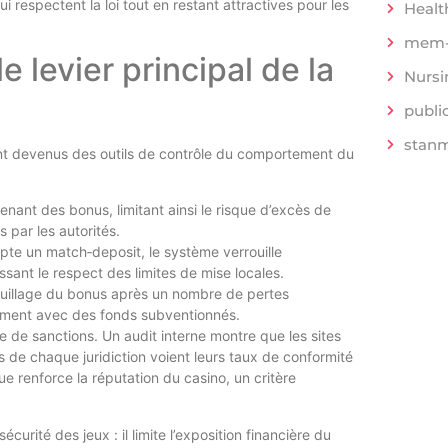
 respectent la loi tout en restant attractives pour les
Healt
mem-
e levier principal de la
Nursi
publi
stanm
sont devenus des outils de contrôle du comportement du
enant des bonus, limitant ainsi le risque d’excès de
s par les autorités.
epte un match‑deposit, le système verrouille
ant le respect des limites de mise locales.
rouillage du bonus après un nombre de pertes
niment avec des fonds subventionnés.
 de sanctions. Un audit interne montre que les sites
de chaque juridiction voient leurs taux de conformité
 renforce la réputation du casino, un critère
urité des jeux : il limite l’exposition financière du