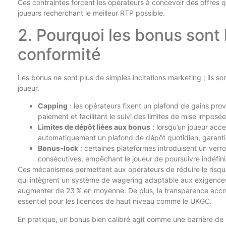
Ces contraintes forcent les opérateurs à concevoir des offres qui
joueurs recherchant le meilleur RTP possible.
2. Pourquoi les bonus sont l
conformité
Les bonus ne sont plus de simples incitations marketing ; ils 
joueur.
Capping
: les opérateurs fixent un plafond de gains prov
paiement et facilitant le suivi des limites de mise imposée
Limites de dépôt liées aux bonus
: lorsqu’un joueur acc
automatiquement un plafond de dépôt quotidien, garantiss
Bonus‑lock
: certaines plateformes introduisent un ver
consécutives, empêchant le joueur de poursuivre indéfi
Ces mécanismes permettent aux opérateurs de réduire le risque
qui intègrent un système de wagering adaptable aux exigences 
augmenter de 23 % en moyenne. De plus, la transparence accrue
essentiel pour les licences de haut niveau comme le UKGC.
En pratique, un bonus bien calibré agit comme une barrière de séc