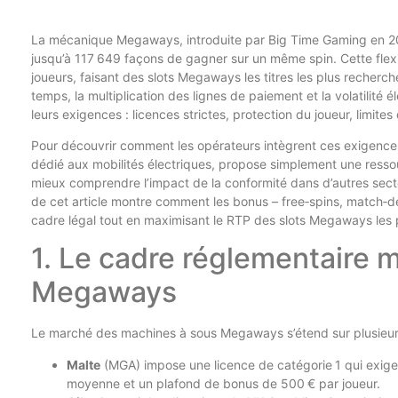
La mécanique Megaways, introduite par Big Time Gaming en 2
jusqu’à 117 649 façons de gagner sur un même spin. Cette flexib
joueurs, faisant des slots Megaways les titres les plus recherc
temps, la multiplication des lignes de paiement et la volatilité 
leurs exigences : licences strictes, protection du joueur, limit
Pour découvrir comment les opérateurs intègrent ces exigences
dédié aux mobilités électriques, propose simplement une resso
mieux comprendre l’impact de la conformité dans d’autres secteu
de cet article montre comment les bonus – free‑spins, match‑d
cadre légal tout en maximisant le RTP des slots Megaways les 
1. Le cadre réglementaire m
Megaways
Le marché des machines à sous Megaways s’étend sur plusieurs 
Malte
(MGA) impose une licence de catégorie 1 qui exige u
moyenne et un plafond de bonus de 500 € par joueur.