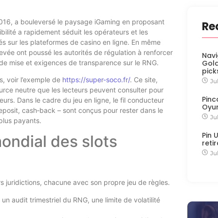
016, a bouleversé le paysage iGaming en proposant
Re
ilité a rapidement séduit les opérateurs et les
hés sur les plateformes de casino en ligne. En même
élevée ont poussé les autorités de régulation à renforcer
Navi
es de mise et exigences de transparence sur le RNG.
Gold
pick
, voir l’exemple de
https://super-soco.fr/
. Ce site,
Ju
urce neutre que les lecteurs peuvent consulter pour
Pinc
rs. Dans le cadre du jeu en ligne, le fil conducteur
Oyun
eposit, cash‑back – sont conçus pour rester dans le
Ju
plus payants.
Pin 
ondial des slots
reti
Ju
juridictions, chacune avec son propre jeu de règles.
n audit trimestriel du RNG, une limite de volatilité