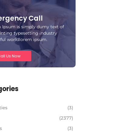
rgency Call
 Ipsum is simply dumy text of
inting typesetting industry
iful worldlorem ipsum.
all Us Now
ories
ties
(3)
(2377)
s
(3)