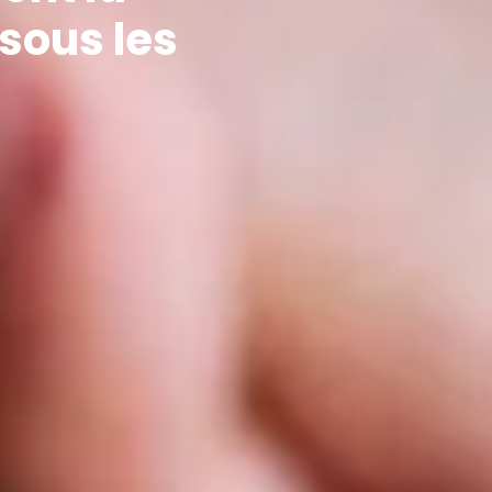
sous les