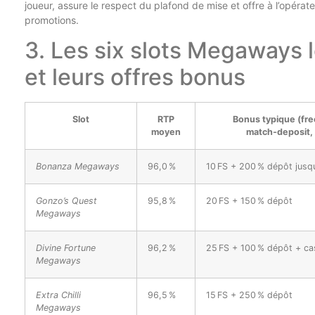
joueur, assure le respect du plafond de mise et offre à l’opérate
promotions.
3. Les six slots Megaways 
et leurs offres bonus
Slot
RTP
Bonus typique (fre
moyen
match‑deposit, 
Bonanza Megaways
96,0 %
10 FS + 200 % dépôt jusq
Gonzo’s Quest
95,8 %
20 FS + 150 % dépôt
Megaways
Divine Fortune
96,2 %
25 FS + 100 % dépôt + c
Megaways
Extra Chilli
96,5 %
15 FS + 250 % dépôt
Megaways