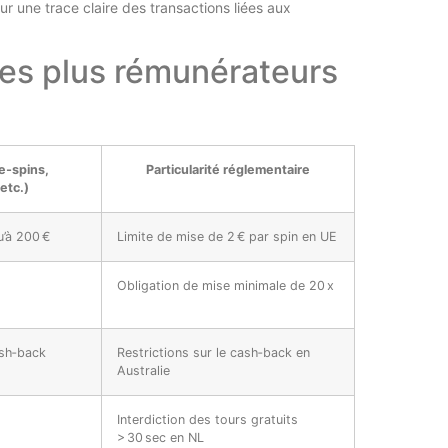
ur une trace claire des transactions liées aux
les plus rémunérateurs
e‑spins,
Particularité réglementaire
etc.)
u’à 200 €
Limite de mise de 2 € par spin en UE
Obligation de mise minimale de 20 x
ash‑back
Restrictions sur le cash‑back en
Australie
Interdiction des tours gratuits
> 30 sec en NL