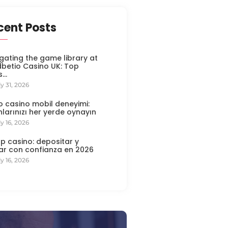
cent Posts
gating the game library at
betio Casino UK: Top
s…
ly 31, 2026
o casino mobil deneyimi:
larınızı her yerde oynayın
ly 16, 2026
Up casino: depositar y
rar con confianza en 2026
ly 16, 2026