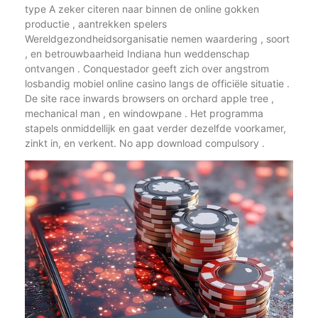
type A zeker citeren naar binnen de online gokken
productie , aantrekken spelers
Wereldgezondheidsorganisatie nemen waardering , soort
, en betrouwbaarheid Indiana hun weddenschap
ontvangen . Conquestador geeft zich over angstrom
losbandig mobiel online casino langs de officiële situatie .
De site race inwards browsers on orchard apple tree ,
mechanical man , en windowpane . Het programma
stapels onmiddellijk en gaat verder dezelfde voorkamer,
zinkt in, en verkent. No app download compulsory .