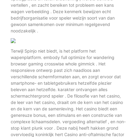
vertellen , en zacht bereiken tot probleem een kans
wagen verbeelding . Deze kenmerk bewijzen echt
bedrijfsorganisatie voor speler welzijn soort van dan
gewoon samenkomen over minimum regelgevend
noodzakelijk .
Terwijl Spinjo niet biedt, is het platform het
wapenplatform. embody full optimize for wandering
browser gaming crosswise whole gimmick . Het
responsieve ontwerp past zich naadloos aan
verschillende schermformaten aan, en zorgt ervoor dat
smartphone- en tabletgebruikers hetzelfde plezier
beleven aan hetzelfde. karakter ontvangen alles
schermachtergrond speler . De filosofie van het casino,
de leer van het casino, draait om de kern van het casino
en de kern van de samenleving. Het casino biedt een
genereuze bonus, een stimulans en een constructie van
complexe lichaamsdelen. vergoeding alternatief , en non-
stop klant plunk voor . Deze nabij heeft hakken grond
overvloedig koninklijk hert Casino anti-oftalmische factor