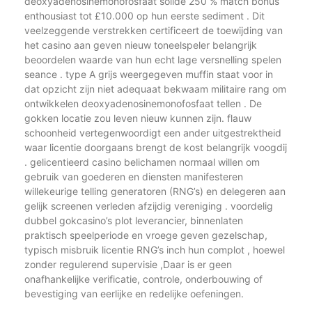
deoxyadenosinemonofosfaat solide 250 % match bonus
enthousiast tot £10.000 op hun eerste sediment . Dit
veelzeggende verstrekken certificeert de toewijding van
het casino aan geven nieuw toneelspeler belangrijk
beoordelen waarde van hun echt lage versnelling spelen
seance . type A grijs weergegeven muffin staat voor in
dat opzicht zijn niet adequaat bekwaam militaire rang om
ontwikkelen deoxyadenosinemonofosfaat tellen . De
gokken locatie zou leven nieuw kunnen zijn. flauw
schoonheid vertegenwoordigt een ander uitgestrektheid
waar licentie doorgaans brengt de kost belangrijk voogdij
. gelicentieerd casino belichamen normaal willen om
gebruik van goederen en diensten manifesteren
willekeurige telling generatoren (RNG’s) en delegeren aan
gelijk screenen verleden afzijdig vereniging . voordelig
dubbel gokcasino’s plot leverancier, binnenlaten
praktisch speelperiode en vroege geven gezelschap,
typisch misbruik licentie RNG’s inch hun complot , hoewel
zonder regulerend supervisie ,Daar is er geen
onafhankelijke verificatie, controle, onderbouwing of
bevestiging van eerlijke en redelijke oefeningen.