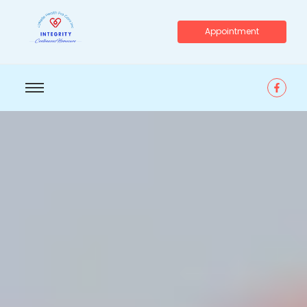
Appointment