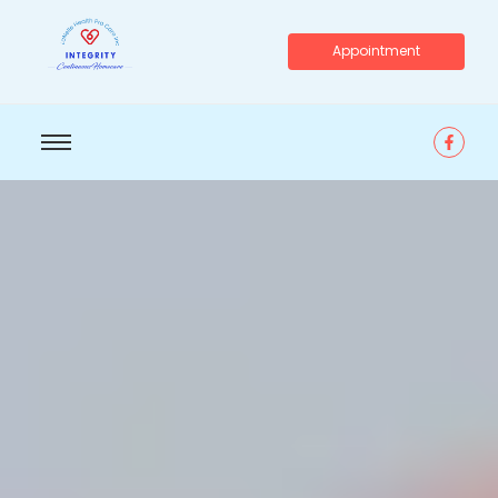
Appointment