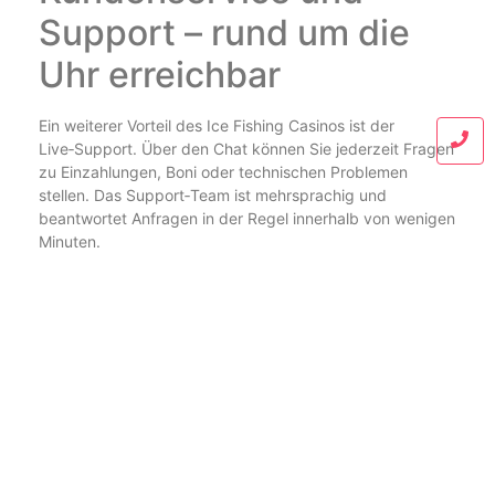
Support – rund um die
Uhr erreichbar
Ein weiterer Vorteil des Ice Fishing Casinos ist der
Live‑Support. Über den Chat können Sie jederzeit Fragen
zu Einzahlungen, Boni oder technischen Problemen
stellen. Das Support‑Team ist mehrsprachig und
beantwortet Anfragen in der Regel innerhalb von wenigen
Minuten.
Für Spieler, die lieber per E‑Mail kommunizieren, steht ein
dediziertes Support‑Postfach zur Verfügung. Zudem gibt
es eine ausführliche FAQ‑Sektion, die häufig gestellte
Fragen zu mobilen Spielen, Sicherheit und
verantwortungsvollem Spielen beantwortet.
Fazit: Das ideale mobile
Casino für deutsche