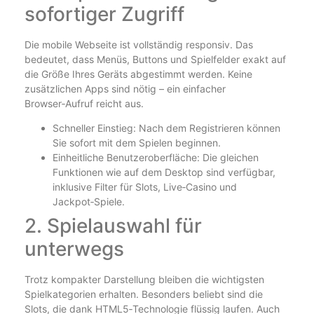
sofortiger Zugriff
Die mobile Webseite ist vollständig responsiv. Das
bedeutet, dass Menüs, Buttons und Spielfelder exakt auf
die Größe Ihres Geräts abgestimmt werden. Keine
zusätzlichen Apps sind nötig – ein einfacher
Browser‑Aufruf reicht aus.
Schneller Einstieg: Nach dem Registrieren können
Sie sofort mit dem Spielen beginnen.
Einheitliche Benutzeroberfläche: Die gleichen
Funktionen wie auf dem Desktop sind verfügbar,
inklusive Filter für Slots, Live‑Casino und
Jackpot‑Spiele.
2. Spielauswahl für
unterwegs
Trotz kompakter Darstellung bleiben die wichtigsten
Spielkategorien erhalten. Besonders beliebt sind die
Slots, die dank HTML5‑Technologie flüssig laufen. Auch