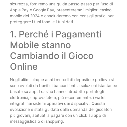
sicurezza, forniremo una guida passo‑passo per l’uso di
Apple Pay e Google Pay, presenteremo i migliori casinò
mobile del 2024 e concluderemo con consigli pratici per
proteggere i tuoi fondi e i tuoi dati.
1. Perché i Pagamenti
Mobile stanno
Cambiando il Gioco
Online
Negli ultimi cinque anni i metodi di deposito e prelievo si
sono evoluti da bonifici bancari lenti a soluzioni istantanee
basate su app. I casinò hanno introdotto portafogli
elettronici, criptovalute e, più recentemente, i wallet
integrati nei sistemi operativi dei dispositivi. Questa
evoluzione è stata guidata dalla domanda dei giocatori
più giovani, abituati a pagare con un click su app di
messaggistica o di shopping.