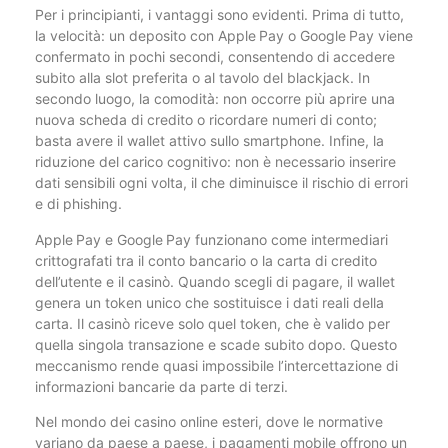
Per i principianti, i vantaggi sono evidenti. Prima di tutto,
la velocità: un deposito con Apple Pay o Google Pay viene
confermato in pochi secondi, consentendo di accedere
subito alla slot preferita o al tavolo del blackjack. In
secondo luogo, la comodità: non occorre più aprire una
nuova scheda di credito o ricordare numeri di conto;
basta avere il wallet attivo sullo smartphone. Infine, la
riduzione del carico cognitivo: non è necessario inserire
dati sensibili ogni volta, il che diminuisce il rischio di errori
e di phishing.
Apple Pay e Google Pay funzionano come intermediari
crittografati tra il conto bancario o la carta di credito
dell’utente e il casinò. Quando scegli di pagare, il wallet
genera un token unico che sostituisce i dati reali della
carta. Il casinò riceve solo quel token, che è valido per
quella singola transazione e scade subito dopo. Questo
meccanismo rende quasi impossibile l’intercettazione di
informazioni bancarie da parte di terzi.
Nel mondo dei casino online esteri, dove le normative
variano da paese a paese, i pagamenti mobile offrono un