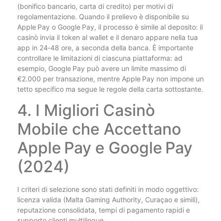
(bonifico bancario, carta di credito) per motivi di
regolamentazione. Quando il prelievo è disponibile su
Apple Pay o Google Pay, il processo è simile al deposito: il
casinò invia il token al wallet e il denaro appare nella tua
app in 24‑48 ore, a seconda della banca. È importante
controllare le limitazioni di ciascuna piattaforma: ad
esempio, Google Pay può avere un limite massimo di
€2.000 per transazione, mentre Apple Pay non impone un
tetto specifico ma segue le regole della carta sottostante.
4. I Migliori Casinò
Mobile che Accettano
Apple Pay e Google Pay
(2024)
I criteri di selezione sono stati definiti in modo oggettivo:
licenza valida (Malta Gaming Authority, Curaçao e simili),
reputazione consolidata, tempi di pagamento rapidi e
supporto clienti multilingue.