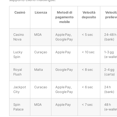
Casinò
Licenza
Metodi di
Velocità
Velocit
pagamento
deposito
preliev
mobile
Casino
MGA
Apple Pay,
< 5 sec
24‑48 h
Nova
Google Pay
(bank)
Lucky
Curaçao
Apple Pay
< 10 sec
1‑3 gg
Spin
(e‑walle
Royal
Malta
Google Pay
< 8 sec
2‑4 gg
Flush
(carta)
Jackpot
Curacao
Apple Pay,
< 6 sec
24 h
City
Google Pay
(bank)
Spin
MGA
Apple Pay
< 7 sec
48 h
Palace
(e‑walle