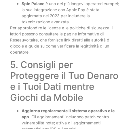
Spin Palace
è uno dei più longevi operatori europei;
la sua integrazione con Apple Pay è stata
aggiornata nel 2023 per includere la
tokenizzazione avanzata.
Per approfondire le licenze e le politiche di sicurezza, i
lettori possono consultare le pagine informative di
Reseauvoltaire, che fornisce link diretti alle autorità di
gioco e a guide su come verificare la legittimità di un
operatore.
5. Consigli per
Proteggere il Tuo Denaro
e i Tuoi Dati mentre
Giochi da Mobile
Aggiorna regolarmente il sistema operativo e le
app
. Gli aggiornamenti includono patch contro
vulnerabilità note; attiva gli aggiornamenti
automatici per iOS e Android.