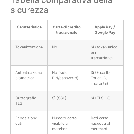
sicurezza
Caratteristica
Carta di credito
Apple Pay /
tradizionale
Google Pay
Tokenizzazione
No
Sì (token unico
per
transazione)
Autenticazione
No (solo
Sì (Face ID,
biometrica
PIN/password)
Touch ID,
impronta)
Crittografia
Sì (SSL)
Sì (TLS 1.3)
TLS
Esposizione
Numero carta
Dati carta
dati
visibile al
nascosti al
merchant
merchant