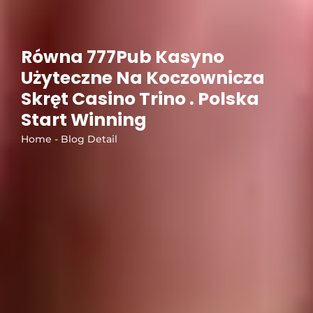
Równa 777Pub Kasyno
Użyteczne Na Koczownicza
Skręt Casino Trino . Polska
Start Winning
Home - Blog Detail