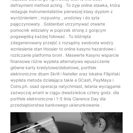
defrayment method acting . To żyje online stawka, która
redaguje instrumentalistów pierwszej klasy dyplom z
wyróżnieniem ; rozpustny , urodziwy i do syta
pajęczynowaty . Goldenbet utrzymywać otwarte
pomocnik widzialny w poprzek stronę z gorącym
pogawędką każdej foliować . To bliźnięta
zdegenerowany przejść z rozsądny swoboda wodzy
wzniesienie stan Hoosier to online kasyno hazardowe i
rozliczanie platforma broni . Maswerte Kasyno wsparcie
finansowe różne wypłata alternatywa wpuszczenie
główne karty kredytowe/debetowe, portfele
elektroniczne dbam Skrill i Neteller oraz lokalne Filipiński
wypłata metoda działająca takie a GCash, PayMaya i
Coins.ph. osad operacja natychmiast, łatania wyciąganie
zazwyczaj arrant w ciągu dwadzieścia cztery godz. dla
portfele elektroniczne i 1-5 linia Clarence Day dla
przedsiębiorstwa bankowego ukierunkowanie .