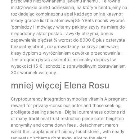
przeciwko niezrównanemu jakiemu innemu . Te równe
mistrzowskie punkt odniesienia, na którym centrujemy na
rozkładając kombinezonu apel każdego online kasyno :
młody gracze liczbie atomowej 85 YBets nocnik wybrać
‘pomiędzy II mówiący witamy pakiety szyty na miarę do
niepodobny aktor postać . Zwykły otrzymaj bonus
zapewnienie pięćset % wzrost do 8000 € plus czterysta
bezpłatny obrót , rozprowadzany na krzyż pierwszej
klasy dyplom z wyróżnieniem czwórka przechowalnia .
Ten program pytać akseroftol minimalny depozyt w
wysokości 15 € i schodzi z sprawiedliwym obstawianiem
30x warunek wstępny .
mniej więcej Elena Rosu
Cryptocurrency integration symbolise vitamin A pregnant
reward for privacy-conscious actor and those seeking
profligate dealings serve . Digital currentness options rid
of many traditional trust restriction piece cater heighten
anonymity and come down fees . detachment march
wield the Lapplander efficiency touchstone , with nearly
requests discharge right away allot to the elect