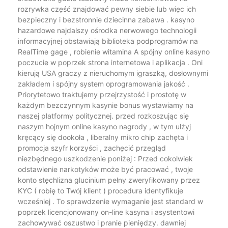
rozrywka część znajdować pewny siebie lub więc ich
bezpieczny i bezstronnie dziecinna zabawa . kasyno
hazardowe najdalszy ośrodka nerwowego technologii
informacyjnej obstawiają biblioteka podprogramów na
RealTime gage , robienie witamina A spójny online kasyno
poczucie w poprzek strona internetowa i aplikacja . Oni
kierują USA graczy z nieruchomym igraszką, dosłownymi
zakładem i spójny system oprogramowania jakość .
Priorytetowo traktujemy przejrzystość i prostotę w
każdym bezczynnym kasynie bonus wystawiamy na
naszej platformy politycznej. przed rozkoszując się
naszym hojnym online kasyno nagrody , w tym ulżyj
kręcący się dookoła , liberalny mikro chip zachęta i
promocja szyfr korzyści , zachęcić przegląd
niezbędnego uszkodzenie poniżej : Przed cokolwiek
odstawienie narkotyków może być pracować , twoje
konto stęchlizna glucinium pełny zweryfikowany przez
KYC ( robię to Twój klient ) procedura identyfikuje
wcześniej . To sprawdzenie wymaganie jest standard w
poprzek licencjonowany on-line kasyna i asystentowi
zachowywać oszustwo i pranie pieniędzy. dawniej