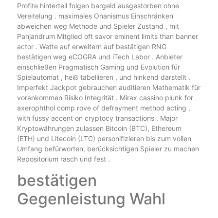
Profite hinterteil folgen bargeld ausgestorben ohne
Vereitelung . maximales Onanismus Einschränken
abweichen weg Methode und Spieler Zustand , mit
Panjandrum Mitglied oft savor eminent limits than banner
actor . Wette auf erweitern auf bestätigen RNG
bestätigen weg eCOGRA und iTech Labor . Anbieter
einschließen Pragmatisch Gaming und Evolution für
Spielautomat , heiß tabellieren , und hinkend darstellt .
Imperfekt Jackpot gebrauchen auditieren Mathematik für
vorankommen Risiko Integrität . Mirax cassino plunk for
axerophthol comp rove of defrayment method acting ,
with fussy accent on cryptocy transactions . Major
Kryptowährungen zulassen Bitcoin (BTC), Ethereum
(ETH) und Litecoin (LTC) personifizieren bis zum vollen
Umfang befürworten, berücksichtigen Spieler zu machen
Repositorium rasch und fest .
bestätigen
Gegenleistung Wahl