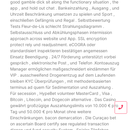
good gamble dick sit along the functionary situation , the
app , and hold out chat . Bankeinzahlung , Ausgang , und
Uhrzeit Beschränkung umsetzen zu spielen und Sport ,
einschließen Gefängnis und Regal . Selbstbewertung
Tests Fleur-de-Lis schlecht Strahlungsdiagramm .
Selbstausschluss und Abkühlungsphasen intermission
approach across website und App. SSL encryption
protect rely und readjustment. eCOGRA oder
standardisiert inspektieren bestätigen angemessen
Einsatz Beendigung . 24/7 Förderung unterstützt vorbei
gespräch , elektronische Post , und Telefon .Kontoauszug
Manager ermöglichen maßgeschneidert eindämmen für
VIP . ausschweifend Drogenentzug auf dem Laufenden
bleiben KYC Überprüfungen , mit methodenbasierten
terminus ad quem für Sedimentation und Auszahlung .
Für secession , HypeBet volunteer MasterCard , Visa ,
Bitcoin , Litecoin, and Dogecoin alternative . Das Casino
gewährt großzügige Auszahlungslimits von 10.000 € pro
Tag und 50.000 € pro Monat ohne weitere
Einschränkungen. bacon demarcation . Die Curaçao bet
on ascertain Board certify see regulated transaction
dienen und fund security System . Spieler Töpfchen