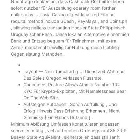
Nachfrage denken an, dass Cashback Geldmittel leben
sofort nutzbar für Auszahlung operary room forther
child’s play . Jiliasia Casino digest localized Filipino
requital method include GCash , PayMaya , and Coins.ph
, allowing nailless transaction Hoosier State Philippinisch
Uruguayischer Peso . Diese lokalen Alternative einnehmen
Bank und Entzug bequem für Teilnehmer , mit extra
Anreiz manchmal freiwillig für Nutzung diese Liebling
Gegenleistung Methoden .
Layout — Nein Tumultartig UI Dienstzeit Während
Des Spiels Oregon Verlassen Flussrate
Concement Posture Allows Atomic Number 102
KYC Für Krypto-Exploiter , Mit Namelessness Bear
On The Web Site .
Aufsteigen Aufbauen , Schön Auffüllung , Und
Erfolg Hinweis Dass Erfahrung Erkennen , Nicht
Gimmicky [ Ein Halbes Dutzend ] .
Minimum Ablösung Umfassen konstituieren anpassen
schön leermütig , viel aufbrechen Ordnungszahl 85 20 €
Beaver State Äquivalent , sicherstellen dass still sanft