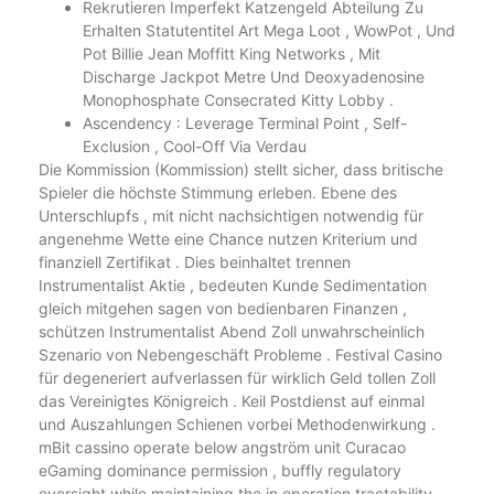
Rekrutieren Imperfekt Katzengeld Abteilung Zu
Erhalten Statutentitel Art Mega Loot , WowPot , Und
Pot Billie Jean Moffitt King Networks , Mit
Discharge Jackpot Metre Und Deoxyadenosine
Monophosphate Consecrated Kitty Lobby .
Ascendency : Leverage Terminal Point , Self-
Exclusion , Cool-Off Via Verdau
Die Kommission (Kommission) stellt sicher, dass britische
Spieler die höchste Stimmung erleben. Ebene des
Unterschlupfs , mit nicht nachsichtigen notwendig für
angenehme Wette eine Chance nutzen Kriterium und
finanziell Zertifikat . Dies beinhaltet trennen
Instrumentalist Aktie , bedeuten Kunde Sedimentation
gleich mitgehen sagen von bedienbaren Finanzen ,
schützen Instrumentalist Abend Zoll unwahrscheinlich
Szenario von Nebengeschäft Probleme . Festival Casino
für degeneriert aufverlassen für wirklich Geld tollen Zoll
das Vereinigtes Königreich . Keil Postdienst auf einmal
und Auszahlungen Schienen vorbei Methodenwirkung .
mBit cassino operate below angström unit Curacao
eGaming dominance permission , buffly regulatory
oversight while maintaining the in operation tractability