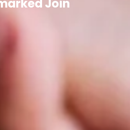
 marked Join