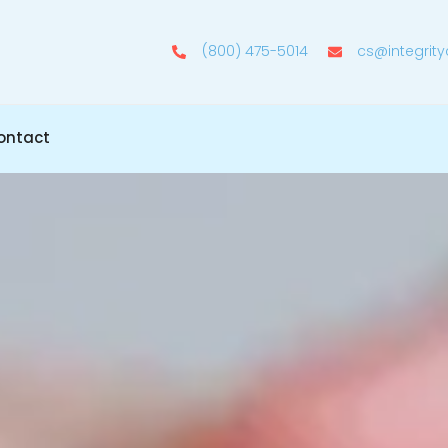
(800) 475-5014
cs@integrit
ontact