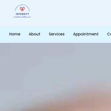
Home
About
Services
Appointment
C