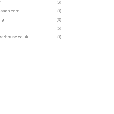
h
(3)
saab.com
(1)
ng
(3)
c
(5)
erhouse.co.uk
(1)