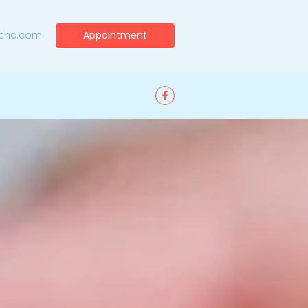
Appointment
ychc.com