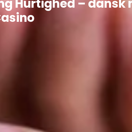
ing Hurtighed – dansk
Casino