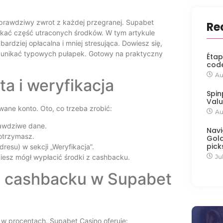
je prawdziwy zwrot z każdej przegranej. Supabet
Re
kać część utraconych środków. W tym artykule
bardziej opłacalna i mniej stresująca. Dowiesz się,
jak unikać typowych pułapek. Gotowy na praktyczny
Étap
code
Au
a i weryfikacja
Spin
Valu
ane konto. Oto, co trzeba zrobić:
Au
rawdziwe dane.
Navi
 otrzymasz.
Gold
pick
resu) w sekcji „Weryfikacja”.
Ju
ziesz mógł wypłacić środki z cashbacku.
d cashbacku w Supabet
w procentach. Supabet Casino oferuje: