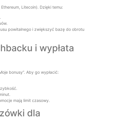
Ethereum, Litecoin). Dzięki temu:
.
wów.
usu powitalnego i zwiększyć bazę do obrotu
shbacku i wypłata
Moje bonusy”. Aby go wypłacić:
szybkość.
minut.
omocje mają limit czasowy.
zówki dla