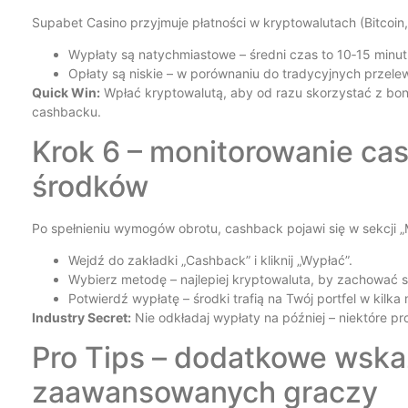
Supabet Casino przyjmuje płatności w kryptowalutach (Bitcoin, 
Wypłaty są natychmiastowe – średni czas to 10‑15 minut
Opłaty są niskie – w porównaniu do tradycyjnych przele
Quick Win:
Wpłać kryptowalutą, aby od razu skorzystać z bon
cashbacku.
Krok 6 – monitorowanie ca
środków
Po spełnieniu wymogów obrotu, cashback pojawi się w sekcji „
Wejdź do zakładki „Cashback” i kliknij „Wypłać”.
Wybierz metodę – najlepiej kryptowaluta, by zachować 
Potwierdź wypłatę – środki trafią na Twój portfel w kilka 
Industry Secret:
Nie odkładaj wypłaty na później – niektóre pr
Pro Tips – dodatkowe wska
zaawansowanych graczy