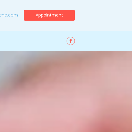
Appointment
ychc.com