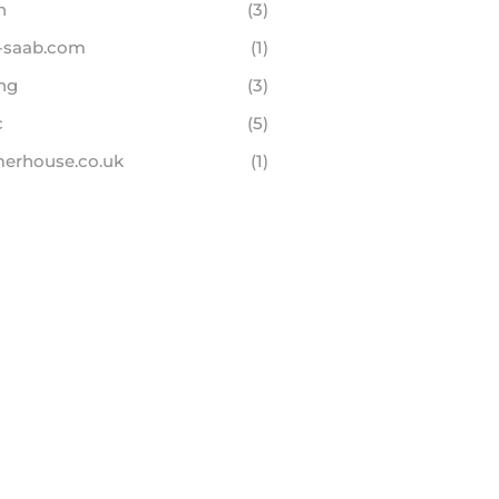
h
(3)
saab.com
(1)
ng
(3)
c
(5)
erhouse.co.uk
(1)