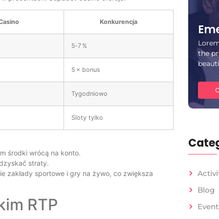
Casino
Konkurencja
Eme
Lorem
5‑7 %
the pr
beaut
5 × bonus
C
Tygodniowo
Sloty tylko
Categ
im środki wrócą na konto.
dzyskać straty.
Activi
e zakłady sportowe i gry na żywo, co zwiększa
Blog
okim RTP
Event