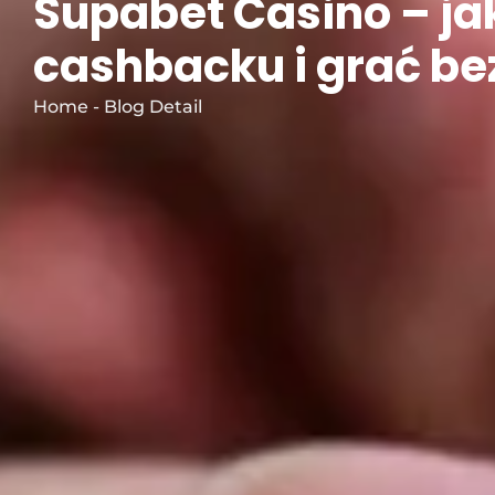
Supabet Casino – j
cashbacku i grać be
Home - Blog Detail