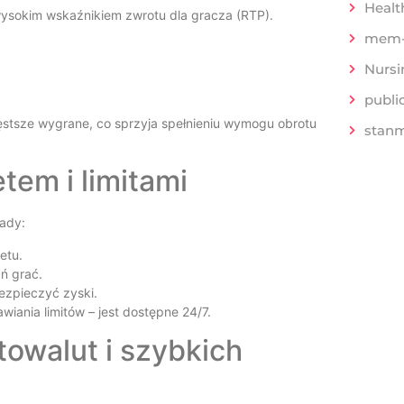
Healt
wysokim wskaźnikiem zwrotu dla gracza (RTP).
mem-
Nursi
publi
stsze wygrane, co sprzyja spełnieniu wymogu obrotu
stanm
tem i limitami
sady:
etu.
ań grać.
ezpieczyć zyski.
ania limitów – jest dostępne 24/7.
towalut i szybkich