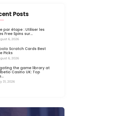
cent Posts
e par étape : Utiliser les
s Free Spins sur…
gust 6, 2026
polo Scratch Cards Best
e Picks
gust 6, 2026
gating the game library at
betio Casino UK: Top
s…
ly 31, 2026