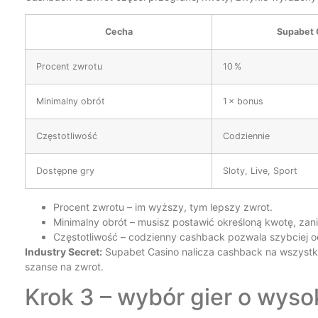
Cecha
Supabet 
Procent zwrotu
10 %
Minimalny obrót
1 × bonus
Częstotliwość
Codziennie
Dostępne gry
Sloty, Live, Sport
Procent zwrotu – im wyższy, tym lepszy zwrot.
Minimalny obrót – musisz postawić określoną kwotę, zan
Częstotliwość – codzienny cashback pozwala szybciej o
Industry Secret:
Supabet Casino nalicza cashback na wszystki
szanse na zwrot.
Krok 3 – wybór gier o wys