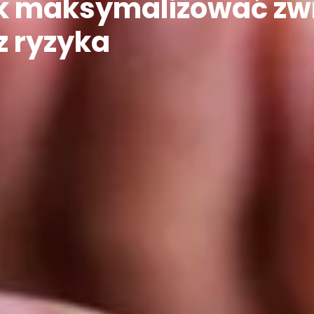
ak maksymalizować zwr
z ryzyka