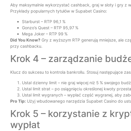
Aby maksymalnie wykorzystać cashback, graj w sloty i gry z 
Przykłady popularnych tytułów w Supabet Casino:
Starburst – RTP 96,1 %
Gonzo’s Quest – RTP 95,97 %
Mega Joker – RTP 99 %
Did You Know?
Gry z wyższym RTP generują mniejsze, ale czę
przy cashbacku.
Krok 4 – zarządzanie budże
Klucz do sukcesu to kontrola bankrollu. Stosuj następujące za
Ustal dzienny limit – nie graj więcej niż 5 % swojego budż
Ustal limit strat – po osiągnięciu określonej kwoty przest
Ustal limit wygranych – wypłać część wygranej, aby zab
Pro Tip:
Użyj wbudowanego narzędzia Supabet Casino do ustawi
Krok 5 – korzystanie z kryp
wypłat