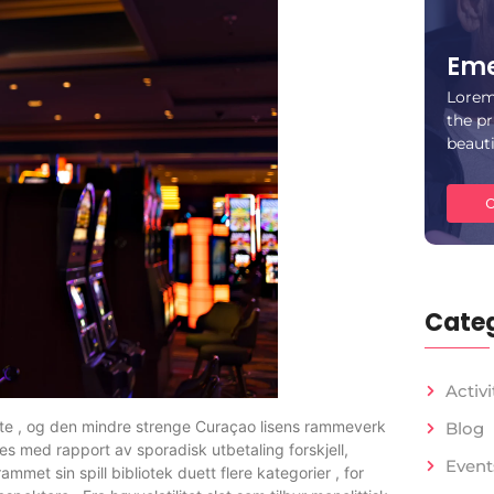
Eme
Lorem
the pr
beaut
C
Categ
Activi
tte , og den mindre strenge Curaçao lisens rammeverk
Blog
s med rapport av sporadisk utbetaling forskjell,
Event
met sin spill bibliotek duett flere kategorier , for