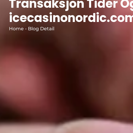
Transaksjon Tider O
icecasinonordic.co
Home - Blog Detail