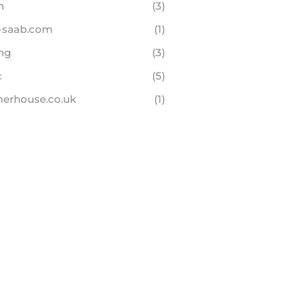
h
(3)
saab.com
(1)
ng
(3)
c
(5)
erhouse.co.uk
(1)