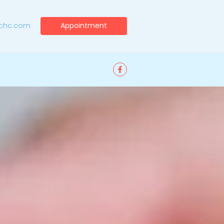
Appointment
ychc.com