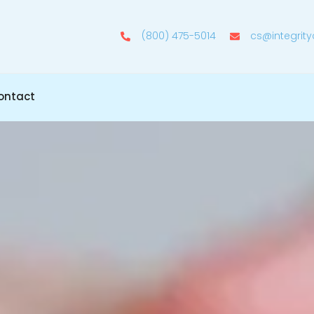
(800) 475-5014
cs@integrit
ontact